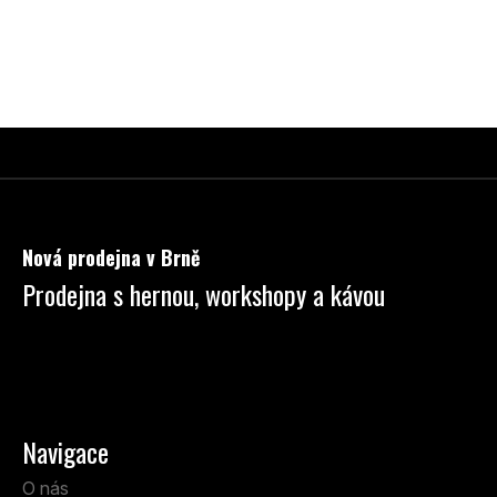
Z
á
p
Nová prodejna v Brně
a
Prodejna s hernou, workshopy a kávou
t
í
Anenská 7 Brno
Po - Pá: 13:00 - 19:00
So: 9:00 - 14:00
Navigace
O nás