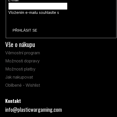
Vložením e-mailu souhlasíte s
podmínkami ochrany osobních
údajů
PŘIHLÁSIT SE
Vše o nákupu
Věrnostní program
Možnosti dopravy
Možnosti platby
Jak nakupovat
Oblíbené - Wishlist
Kontakt
info
@
plasticwargaming.com