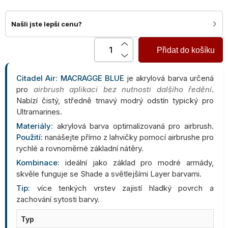
›
Našli jste lepší cenu?
Přidat do košíku
Citadel Air: MACRAGGE BLUE
je akrylová barva určená
pro
airbrush aplikaci bez nutnosti dalšího ředění
.
Nabízí čistý, středně tmavý modrý odstín typický pro
Ultramarines.
Materiály:
akrylová barva optimalizovaná pro airbrush.
Použití:
nanášejte přímo z lahvičky pomocí airbrushe pro
rychlé a rovnoměrné základní nátěry.
Kombinace:
ideální jako základ pro modré armády,
skvěle funguje se Shade a světlejšími Layer barvami.
Tip:
více tenkých vrstev zajistí hladký povrch a
zachování sytosti barvy.
Typ