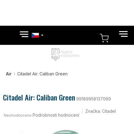
Přejít
na
obsah
NÁKUPN
KOŠÍK
Air
Citadel Air: Caliban Green
Citadel Air: Caliban Green
99189958137069
Průměrné
Značka:
Citadel
hodnocení
Podrobnosti hodnocení
Neohodnoceno
produktu
je
0,0