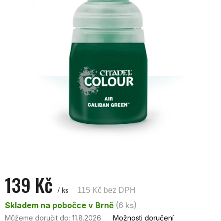
z
5
hvězdiček.
139 Kč
/ ks
115 Kč bez DPH
Měrná
Skladem na pobočce v Brně
(6 ks)
cena:
Můžeme doručit do:
11.8.2026
Možnosti doručení