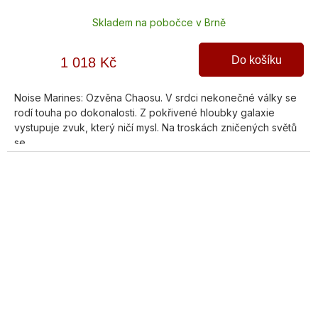
Skladem na pobočce v Brně
Do košíku
1 018 Kč
Noise Marines: Ozvěna Chaosu. V srdci nekonečné války se
rodí touha po dokonalosti. Z pokřivené hloubky galaxie
vystupuje zvuk, který ničí mysl. Na troskách zničených světů
se...