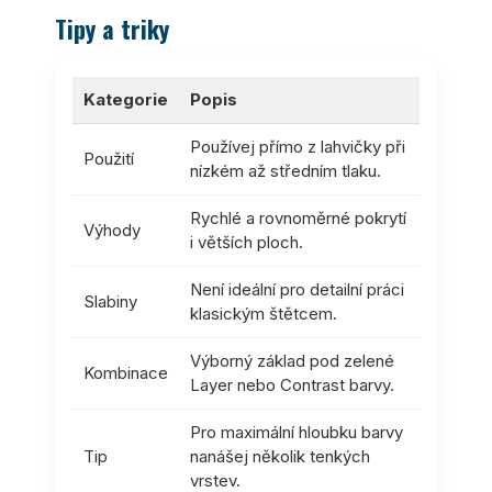
Tipy a triky
Kategorie
Popis
Používej přímo z lahvičky při
Použití
nízkém až středním tlaku.
Rychlé a rovnoměrné pokrytí
Výhody
i větších ploch.
Není ideální pro detailní práci
Slabiny
klasickým štětcem.
Výborný základ pod zelené
Kombinace
Layer nebo Contrast barvy.
Pro maximální hloubku barvy
Tip
nanášej několik tenkých
vrstev.