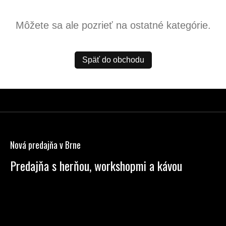
Môžete sa ale pozrieť na ostatné kategórie.
Späť do obchodu
Z
á
p
Nová predajňa v Brne
ä
t
Predajňa s herňou, workshopmi a kávou
i
Anenská 7, Brno
e
Po – Pi: 13:00 – 19:00
So: 9:00 – 14:00