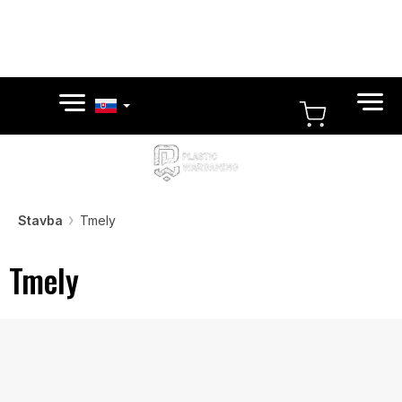
Prejsť
na
obsah
NÁKUP
KOŠÍK
Stavba
Tmely
Tmely