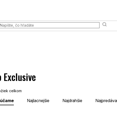
Prodejna
Všetko, čo potrebujete vedieť
Vernostný pr
dia a scény
Knihy a príručky
Pokémon TCG
Stolové 
 Exclusive
žiek celkom
rúčame
Najlacnejšie
Najdrahšie
Najpredáva