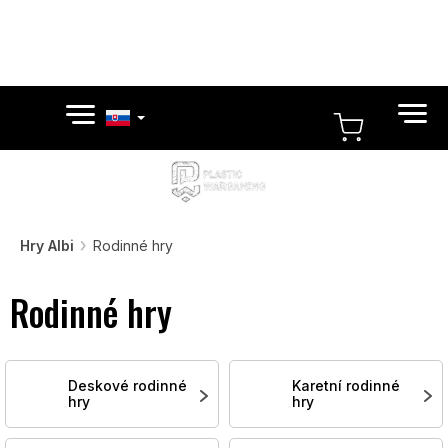
Prejsť
na
obsah
NÁKUP
KOŠÍK
Hry Albi
Rodinné hry
Rodinné hry
Deskové rodinné
Karetní rodinné
hry
hry