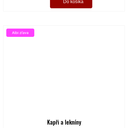
Do košíka
Albi zľava
Kapři a lekníny