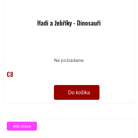
Hadi a žebříky - Dinosauři
Na požiadanie
€8
Do košíka
Albi zľava