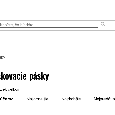
Prodejna
Všetko, čo potrebujete vedieť
Vernostný pr
dia a scény
Knihy a príručky
Pokémon TCG
Stolové 
sky
kovacie pásky
žiek celkom
rúčame
Najlacnejšie
Najdrahšie
Najpredáva