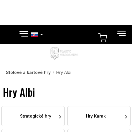
Prejsť
na
obsah
NÁKUP
KOŠÍK
Stolové a kartové hry
Hry Albi
Hry Albi
Strategické hry
Hry Karak