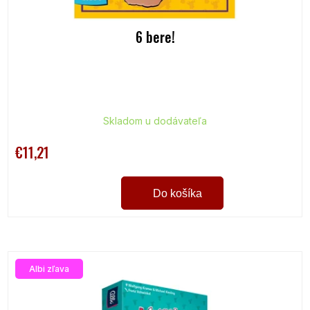
v
6 bere!
Skladom u dodávateľa
€11,21
Do košíka
Albi zľava