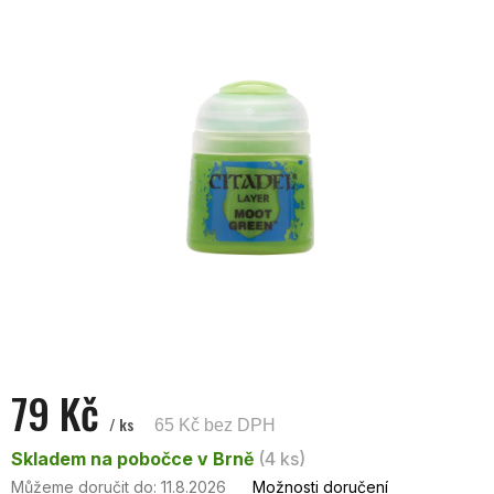
z
5
hvězdiček.
79 Kč
/ ks
65 Kč bez DPH
Měrná
Skladem na pobočce v Brně
(4 ks)
cena:
Můžeme doručit do:
11.8.2026
Možnosti doručení