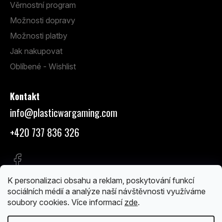
Věrnostní program
Možnosti dopravy
Možnosti platby
Jak nakupovat
Oblíbené - Wishlist
Kontakt
info
@
plasticwargaming.com
+420 737 836 326
K personalizaci obsahu a reklam, poskytování funkcí
sociálních médií a analýze naší návštěvnosti využíváme
soubory cookies. Více informací
zde
.
Vytvořil Shoptet