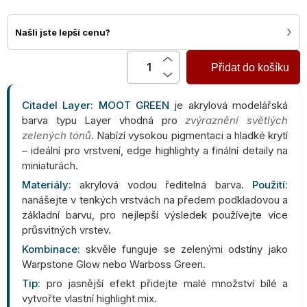
›
Našli jste lepší cenu?
Přidat do košíku
Citadel Layer: MOOT GREEN
je akrylová modelářská
barva typu Layer vhodná pro
zvýraznění světlých
zelených tónů
. Nabízí vysokou pigmentaci a hladké krytí
– ideální pro vrstvení, edge highlighty a finální detaily na
miniaturách.
Materiály:
akrylová vodou ředitelná barva.
Použití:
nanášejte v tenkých vrstvách na předem podkladovou a
základní barvu, pro nejlepší výsledek používejte více
průsvitných vrstev.
Kombinace:
skvěle funguje se zelenými odstíny jako
Warpstone Glow nebo Warboss Green.
Tip:
pro jasnější efekt přidejte malé množství bílé a
vytvořte vlastní highlight mix.