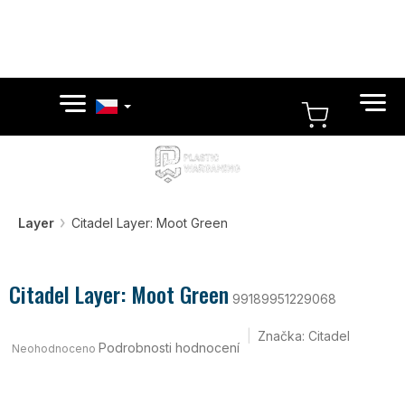
Přejít
na
obsah
NÁKUPN
KOŠÍK
Layer
Citadel Layer: Moot Green
Citadel Layer: Moot Green
99189951229068
Průměrné
Značka:
Citadel
hodnocení
Podrobnosti hodnocení
Neohodnoceno
produktu
je
0,0