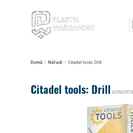
Přejít
O nás
Rady a informace
Workshopy &
na
obsah
Warhammer
Nářadí
Barvy a efekty
Domů
Nářadí
Citadel tools: Drill
Citadel tools: Drill
501192117