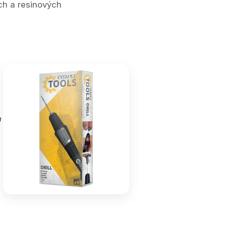
ch a resinových
a