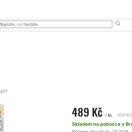
 akce
Prodejna
FAQ
Věrnostní program
Moje ob
Terény a scény
Pravidla & Publikace
Pokémon TCG
3471
489 Kč
/ ks
404 K
Měrná
Skladem na pobočce v B
cena:
Můžeme doručit do:
7.8.2026