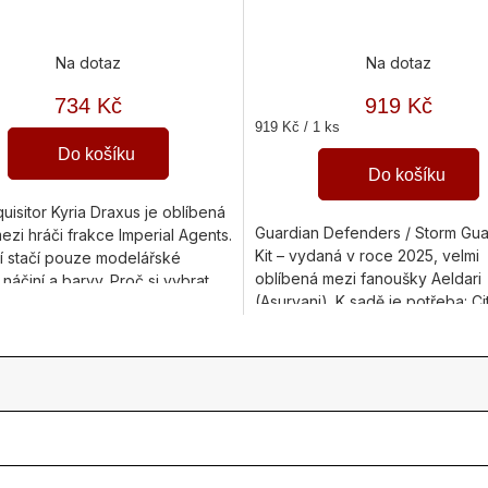
Na dotaz
Na dotaz
734 Kč
919 Kč
Měrná
919 Kč / 1 ks
cena:
Do košíku
Do košíku
quisitor Kyria Draxus je oblíbená
Guardian Defenders / Storm Gua
ezi hráči frakce Imperial Agents.
Kit – vydaná v roce 2025, velmi
í stačí pouze modelářské
oblíbená mezi fanoušky Aeldari
 náčiní a barvy. Proč si vybrat
(Asuryani). K sadě je potřeba: Ci
nto set?...
Plastic Glue a Citadel barvy. Role.