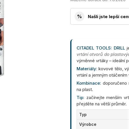
%
Našli jste lepší ce
CITADEL TOOLS: DRILL
j
vrtání otvorů do plastový
výměnné vrtáky – ideální pr
Materiály:
kovové tělo, v
vrtání a jemným otáčením 
Kombinace:
doporučeno s
na plast.
Tip:
začínejte menším vrt
přejděte na větší průměr.
Typ
Výrobce