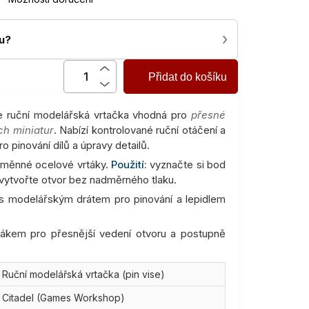
›
nu?
Přidat do košíku
e ruční modelářská vrtačka vhodná pro
přesné
ch miniatur
. Nabízí kontrolované ruční otáčení a
o pinování dílů a úpravy detailů.
ýměnné ocelové vrtáky.
Použití:
vyznačte si bod
vytvořte otvor bez nadměrného tlaku.
 modelářským drátem pro pinování a lepidlem
ákem pro přesnější vedení otvoru a postupně
Ruční modelářská vrtačka (pin vise)
Citadel (Games Workshop)