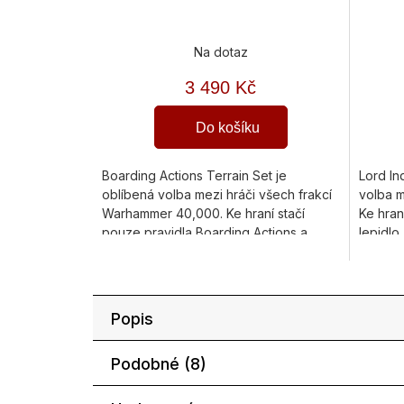
Na dotaz
3 490 Kč
Do košíku
Boarding Actions Terrain Set je
Lord In
oblíbená volba mezi hráči všech frakcí
volba m
Warhammer 40,000. Ke hraní stačí
Ke hran
pouze pravidla Boarding Actions a
lepidlo,
vaše armáda. Proč si vybrat právě...
právě te
Popis
Podobné (8)