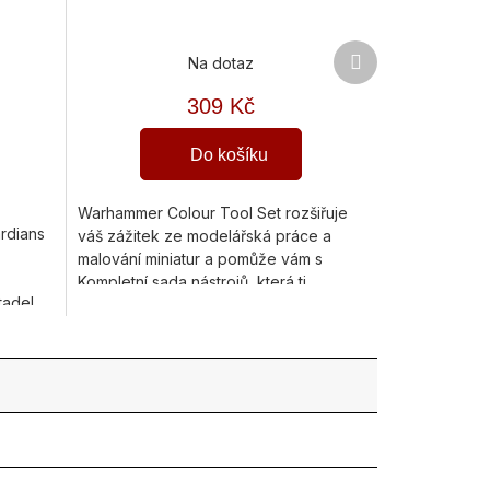
Další
Na dotaz
produkt
309 Kč
Do košíku
Warhammer Colour Tool Set rozšiřuje
rdians
váš zážitek ze modelářská práce a
malování miniatur a pomůže vám s
Kompletní sada nástrojů, která ti
tadel
výrazně usnadní práci při stavbě i...
..