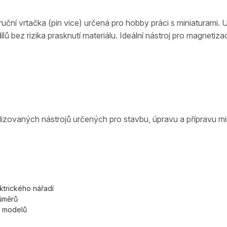
uční vrtačka (pin vice) určená pro hobby práci s miniaturami.
lů bez rizika prasknutí materiálu. Ideální nástroj pro magnetizac
alizovaných nástrojů určených pro stavbu, úpravu a přípravu mi
ktrického nářadí
růměrů
í modelů