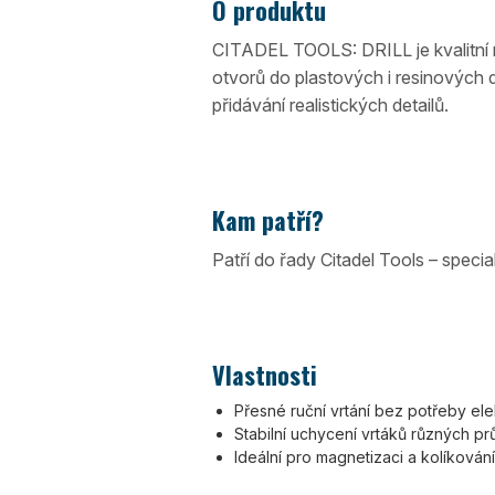
O produktu
CITADEL TOOLS: DRILL je kvalitní r
otvorů do plastových i resinových dí
přidávání realistických detailů.
Kam patří?
Patří do řady Citadel Tools – speci
Vlastnosti
Přesné ruční vrtání bez potřeby ele
Stabilní uchycení vrtáků různých p
Ideální pro magnetizaci a kolíkován