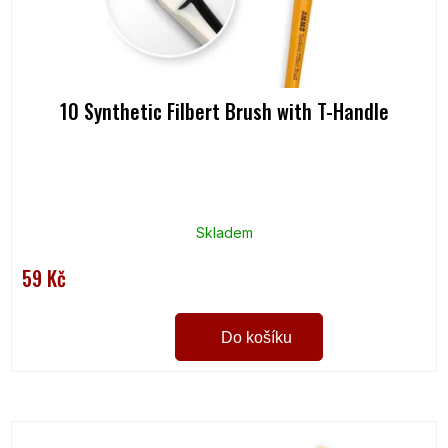
k
t
ů
10 Synthetic Filbert Brush with T-Handle
Skladem
59 Kč
Do košíku