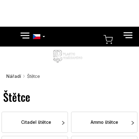
Přejít
na
obsah
NÁKUPN
KOŠÍK
Nářadí
Štětce
Štětce
Citadel štětce
Ammo štětce