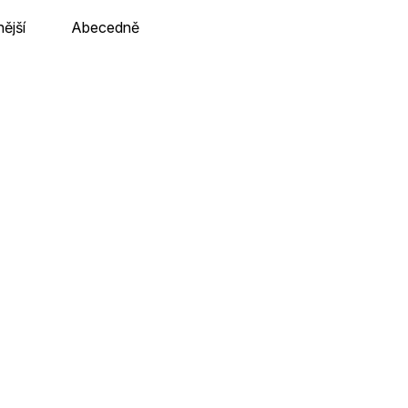
ější
Abecedně
ení)
Karak - Goblin
rně
Skladem na pobočce v Brně