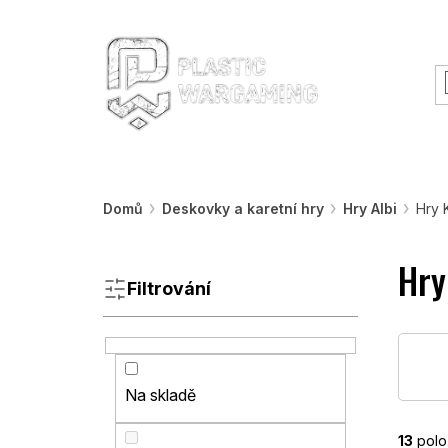
Přejít
O nás
Rady a informace
Workshopy &
na
obsah
Warhammer
Nářadí
Barvy a efekty
Domů
Deskovky a karetní hry
Hry Albi
Hry 
P
Hry
o
s
Filtrování
t
r
a
n
Na skladě
n
í
p
13
polo