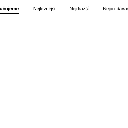
učujeme
Nejlevnější
Nejdražší
Nejprodávan
Karak
Karak - figurky (rozšíř
Skladem u dodavatele v CZ
Skladem na pobočce v B