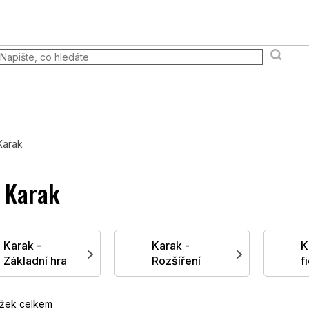
 akce
Prodejna
FAQ
Věrnostní program
Moje ob
Terény a scény
Pravidla & Publikace
Pokémon TCG
Karak
 Karak
Karak -
Karak -
K
Základní hra
Rozšíření
f
žek celkem