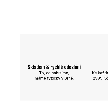
O
v
l
á
d
a
c
í
p
r
Skladem & rychlé odeslání
v
To, co nabízíme,
Ke každ
k
máme fyzicky v Brně.
2999 Kč
y
v
ý
p
i
s
u