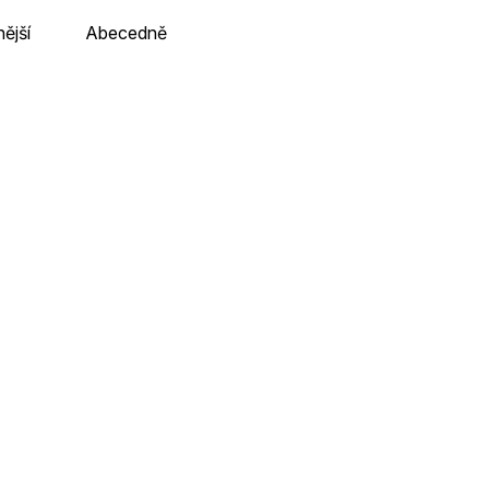
ější
Abecedně
Akvárko
rně
Skladem u dodavatele v CZ