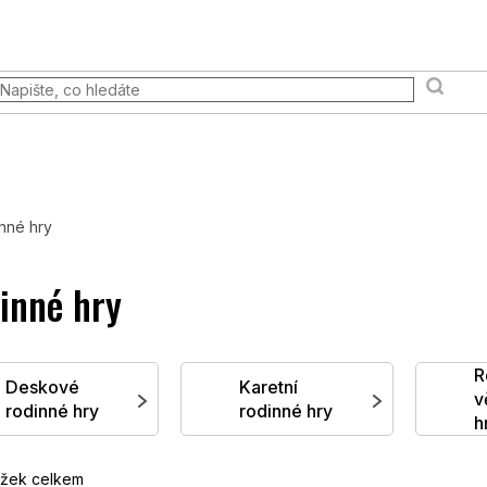
 akce
Prodejna
FAQ
Věrnostní program
Moje ob
Terény a scény
Pravidla & Publikace
Pokémon TCG
nné hry
inné hry
R
Deskové
Karetní
v
rodinné hry
rodinné hry
h
žek celkem