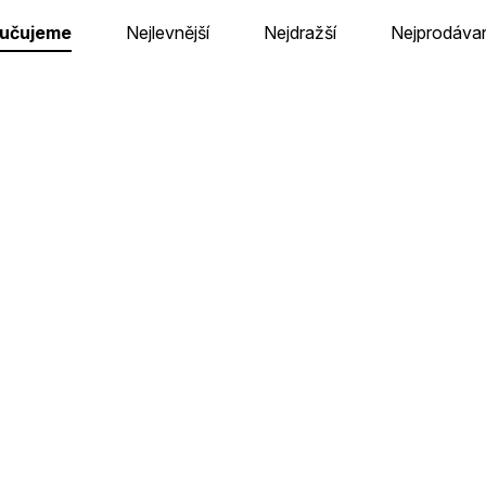
učujeme
Nejlevnější
Nejdražší
Nejprodávan
6 bere!
6 bere! Baron Vůl
Skladem u dodavatele v CZ
Skladem na pobočce v B