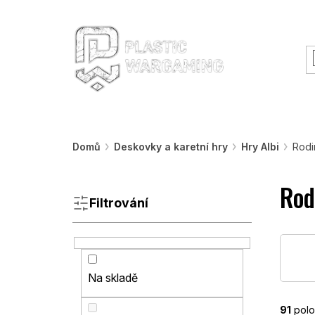
Přejít
O nás
Rady a informace
Workshopy &
na
obsah
Warhammer
Nářadí
Barvy a efekty
Domů
Deskovky a karetní hry
Hry Albi
Rodi
P
Rod
o
s
Filtrování
t
r
a
n
Na skladě
n
í
p
91
polo