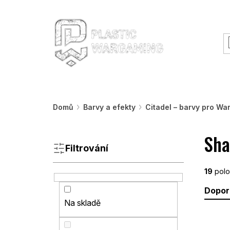
Přejít
O nás
Rady a informace
Workshopy &
na
obsah
Warhammer
Nářadí
Barvy a efekty
Domů
Barvy a efekty
Citadel – barvy pro W
P
Sha
o
s
Filtrování
t
r
19
polo
a
Ř
Dopor
n
a
Na skladě
n
z
V
í
e
ý
p