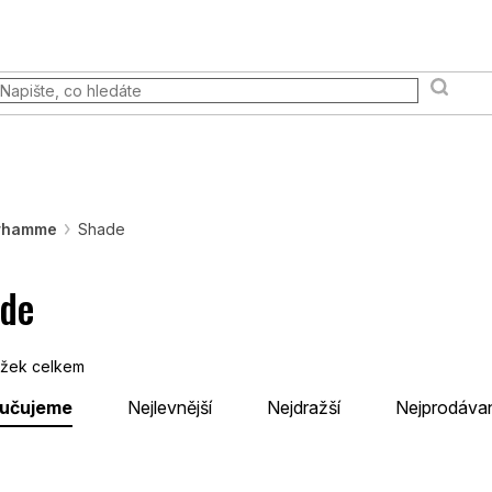
 akce
Prodejna
FAQ
Věrnostní program
Moje ob
Terény a scény
Pravidla & Publikace
Pokémon TCG
arhamme
Shade
de
žek celkem
učujeme
Nejlevnější
Nejdražší
Nejprodávan