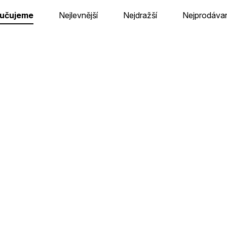
učujeme
Nejlevnější
Nejdražší
Nejprodávan
ade Basketball - Minecraft
Arcade Basketball - S
Skladem u dodavatele v CZ
Skladem u dodavatele v 