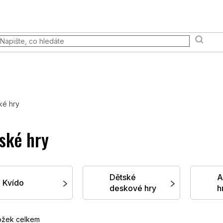
 akce
Prodejna
FAQ
Věrnostní program
Moje ob
Terény a scény
Pravidla & Publikace
Pokémon TCG
ké hry
ské hry
Dětské
A
Kvído
deskové hry
h
ožek celkem