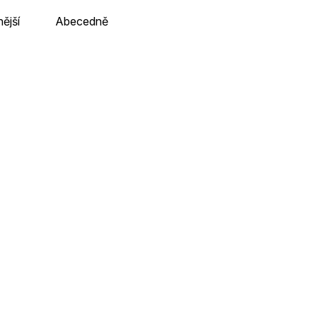
ější
Abecedně
onic
Arcade Claw Crane - Minecraft
CZ
Skladem u dodavatele v CZ