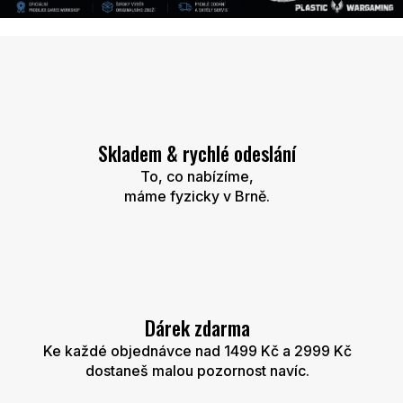
c
W
a
r
g
Skladem & rychlé odeslání
a
To, co nabízíme,
máme fyzicky v Brně.
m
i
n
g
Dárek zdarma
.
Ke každé objednávce nad 1499 Kč a 2999 Kč
dostaneš malou pozornost navíc.
c