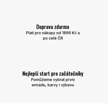
o
m
-
Doprava zdarma
S
Platí pro nákupy od 1899 Kč a
p
po celé ČR
e
c
i
Nejlepší start pro začátečníky
a
Pomůžeme vybrat první
l
armádu, barvy i výbavu
i
s