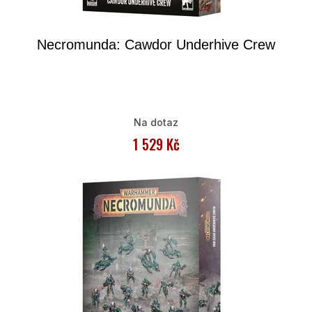
o
v
Necromunda: Cawdor Underhive Crew
é
h
r
Na dotaz
y
1 529 Kč