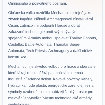
Omnissiaha a posvátného poznání.
Občanská válka rozdělila Mechanicum stejně jako
zbytek Impéria. Někteří Archmagosové zůstali věrní
Císaři, zatímco jiní podpořili Horuse a obrátili
zakázané technologie proti svým bývalým
spojencům. Armády mohou spojovat Thallax Cohorts,
Castellax Battle-Automata, Thanatar Siege-
Automata, Tech-Priests, Archmagosy a další ničivé
konstrukce.
Mechanicum je skvělou volbou pro hráče a sběratele,
které lákají roboti, těžká palebná síla a temná
industriální science fiction. Kovové povrchy, kabely,
hydraulika, rudé pláště, energetické záře, olej, rez a
symboly ozubeného kola nabízejí široký prostor pro
malování a vytvoření vlastní technologické armády
světů-kováren.