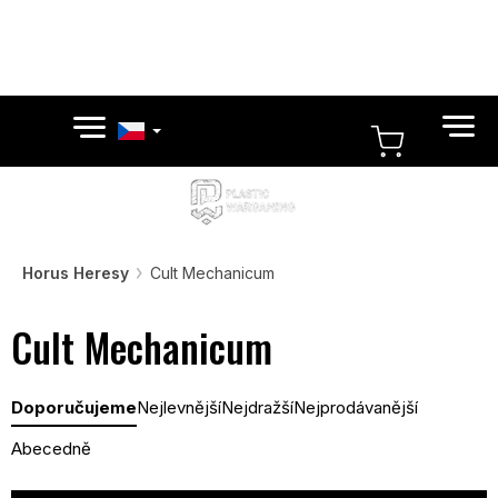
Přejít
na
obsah
NÁKUPN
KOŠÍK
Horus Heresy
Cult Mechanicum
Cult Mechanicum
Ř
Doporučujeme
Nejlevnější
Nejdražší
Nejprodávanější
a
z
Abecedně
e