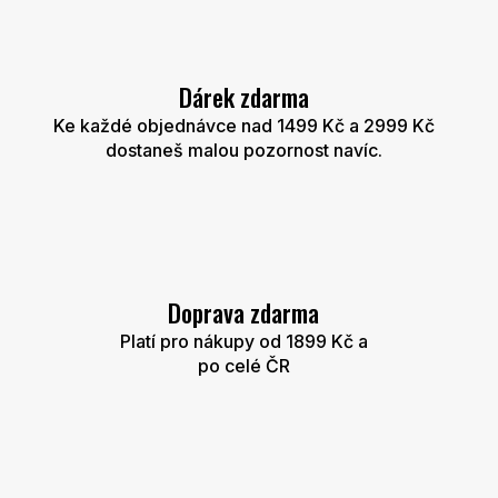
ý
p
i
s
u
Dárek zdarma
Ke každé objednávce nad 1499 Kč a 2999 Kč
dostaneš malou pozornost navíc.
Doprava zdarma
Platí pro nákupy od 1899 Kč a
po celé ČR