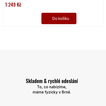
1 249 Kč
Do košíku
O
v
l
á
d
a
c
í
Skladem & rychlé odeslání
p
r
To, co nabízíme,
v
máme fyzicky v Brně.
k
y
v