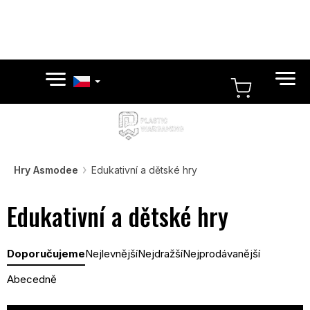
Přejít
na
obsah
NÁKUPN
KOŠÍK
Hry Asmodee
Edukativní a dětské hry
Edukativní a dětské hry
Ř
Doporučujeme
Nejlevnější
Nejdražší
Nejprodávanější
a
z
Abecedně
e