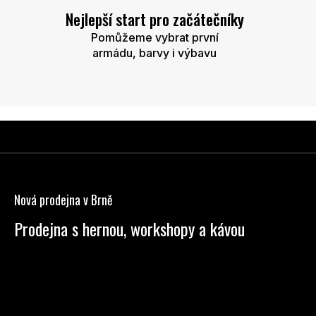
Nejlepší start pro začátečníky
Pomůžeme vybrat první
armádu, barvy i výbavu
Z
á
p
Nová prodejna v Brně
a
t
Prodejna s hernou, workshopy a kávou
í
Anenská 7 Brno
Po - Pá: 13:00 - 19:00
So: 9:00 - 14:00