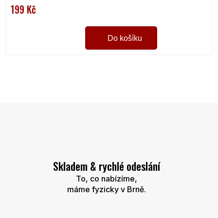
199 Kč
Do košíku
O
v
l
á
d
a
c
í
Skladem & rychlé odeslání
p
r
To, co nabízíme,
v
máme fyzicky v Brně.
k
y
v