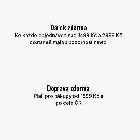
ý
p
i
s
u
Dárek zdarma
Ke každé objednávce nad 1499 Kč a 2999 Kč
dostaneš malou pozornost navíc.
Doprava zdarma
Platí pro nákupy od 1899 Kč a
po celé ČR