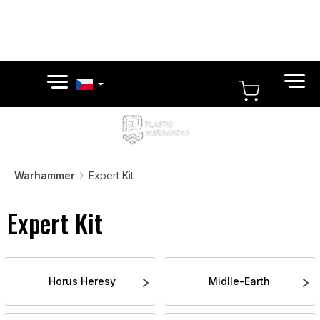
Přejít
na
obsah
NÁKUPN
KOŠÍK
Warhammer
Expert Kit
Expert Kit
Horus Heresy
Midlle-Earth