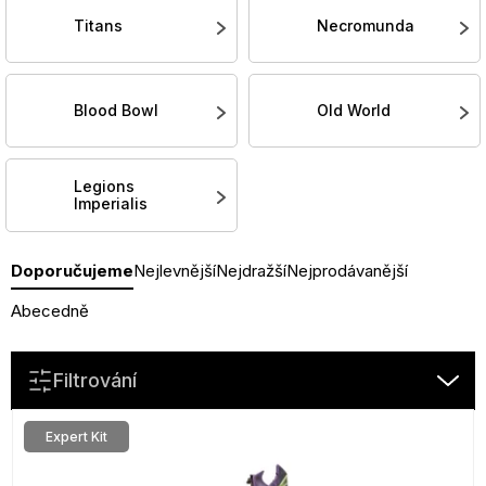
Titans
Necromunda
Blood Bowl
Old World
Legions
Imperialis
Ř
Doporučujeme
Nejlevnější
Nejdražší
Nejprodávanější
a
z
Abecedně
e
n
Filtrování
í
p
V
r
ý
Expert Kit
o
p
d