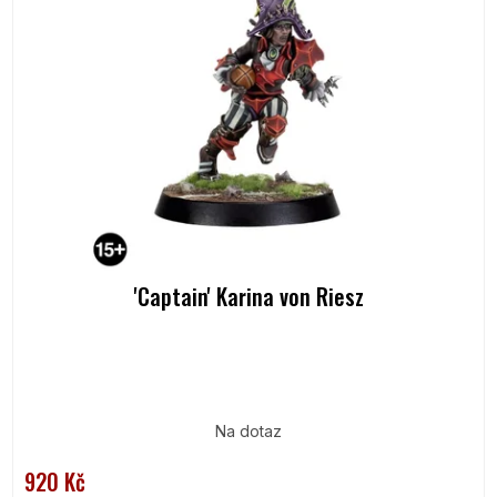
i
u
s
k
p
t
r
ů
o
d
u
k
t
ů
'Captain' Karina von Riesz
Na dotaz
920 Kč