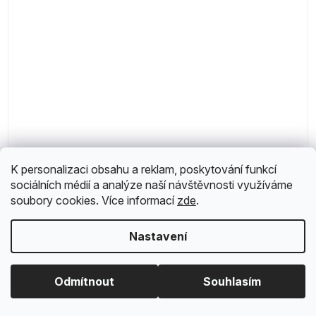
Anqi Panqi
K personalizaci obsahu a reklam, poskytování funkcí
sociálních médií a analýze naší návštěvnosti využíváme
soubory cookies. Více informací
zde
.
Nastavení
Na dotaz
Odmítnout
Souhlasím
886 Kč