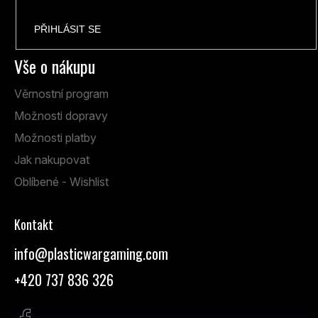
PŘIHLÁSIT SE
Vše o nákupu
Věrnostní program
Možnosti dopravy
Možnosti platby
Jak nakupovat
Oblíbené - Wishlist
Kontakt
info
@
plasticwargaming.com
+420 737 836 326