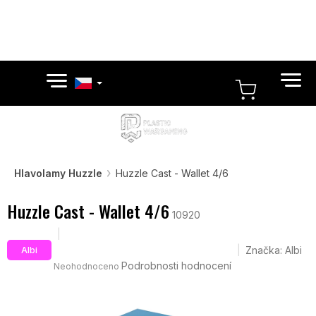
Přejít
na
obsah
NÁKUPN
KOŠÍK
Hlavolamy Huzzle
Huzzle Cast - Wallet 4/6
Huzzle Cast - Wallet 4/6
10920
Průměrné
Značka:
Albi
Albi
hodnocení
Podrobnosti hodnocení
Neohodnoceno
produktu
je
0,0
z