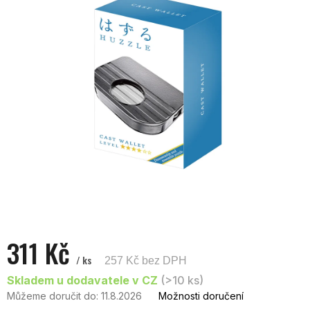
5
hvězdiček.
311 Kč
/ ks
257 Kč bez DPH
Měrná
Skladem u dodavatele v CZ
(>10 ks)
cena:
Můžeme doručit do:
11.8.2026
Možnosti doručení