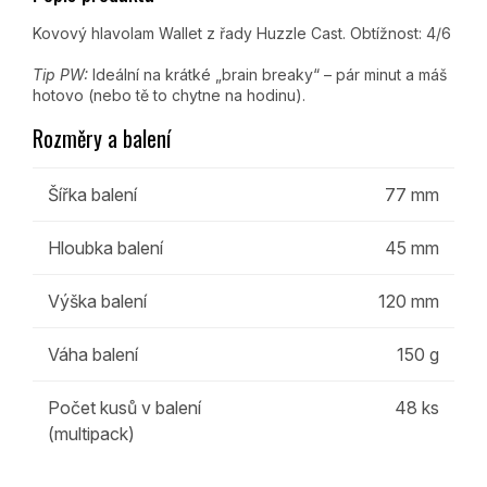
Kovový hlavolam Wallet z řady Huzzle Cast. Obtížnost: 4/6
Tip PW:
Ideální na krátké „brain breaky“ – pár minut a máš
hotovo (nebo tě to chytne na hodinu).
Rozměry a balení
Šířka balení
77 mm
Hloubka balení
45 mm
Výška balení
120 mm
Váha balení
150 g
Počet kusů v balení
48 ks
(multipack)