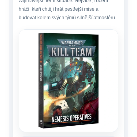
zajímavější herní situace. Nejvíce ji ocení
hráči, kteří chtějí hrát pestřejší mise a
budovat kolem svých týmů silnější atmosféru.