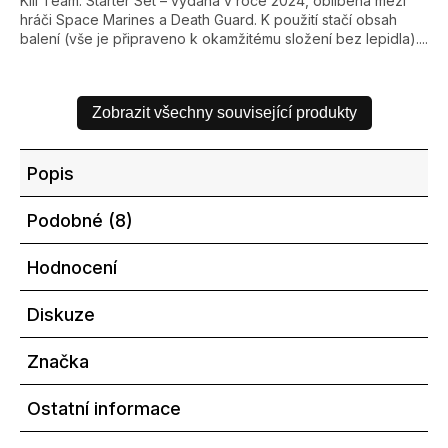
Kill Team: Starter Set – vydaná v roce 2024, oblíbená mezi
hráči Space Marines a Death Guard. K použití stačí obsah
balení (vše je připraveno k okamžitému složení bez lepidla)....
Zobrazit všechny související produkty
Popis
Podobné (8)
Hodnocení
Diskuze
Značka
Ostatní informace