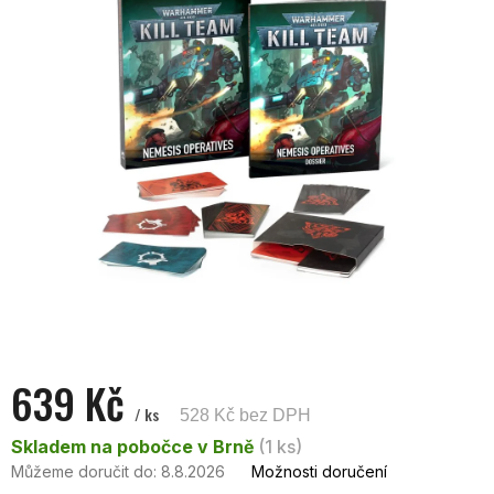
hvězdiček.
639 Kč
/ ks
528 Kč bez DPH
Měrná
Skladem na pobočce v Brně
(1 ks)
cena:
Můžeme doručit do:
8.8.2026
Možnosti doručení