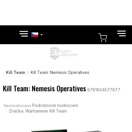
Přejít
na
obsah
NÁKUPN
KOŠÍK
Kill Team
Kill Team: Nemesis Operatives
Kill Team: Nemesis Operatives
9781804577677
Průměrné
hodnocení
Podrobnosti hodnocení
Neohodnoceno
produktu
Značka:
Warhammer Kill Team
je
0,0
z
5