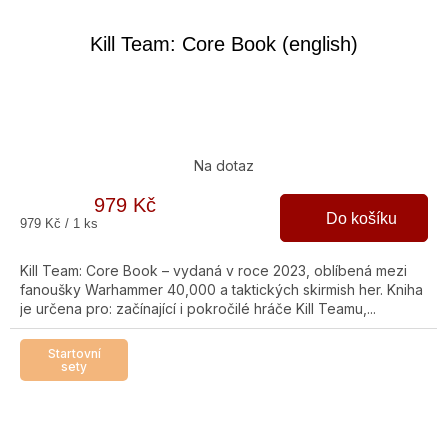
Kill Team: Core Book (english)
Na dotaz
979 Kč
Do košíku
Měrná
979 Kč / 1 ks
cena:
Kill Team: Core Book – vydaná v roce 2023, oblíbená mezi
fanoušky Warhammer 40,000 a taktických skirmish her. Kniha
je určena pro: začínající i pokročilé hráče Kill Teamu,...
Startovní
sety