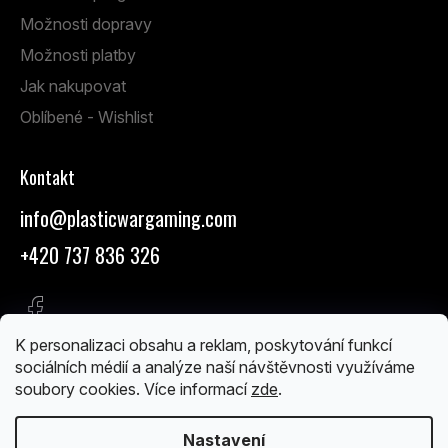
Možnosti dopravy
Možnosti platby
Jak nakupovat
Oblíbené - Wishlist
Kontakt
info
@
plasticwargaming.com
+420 737 836 326
K personalizaci obsahu a reklam, poskytování funkcí
sociálních médií a analýze naší návštěvnosti využíváme
soubory cookies. Více informací
zde
.
Vytvořil Shoptet
Nastavení
Copyright 2026
PlasticWargaming
. Všechna práva