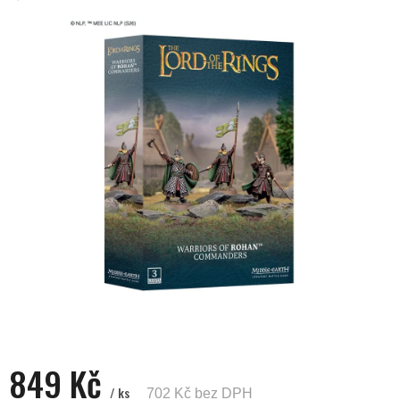
je
0,0
z
5
hvězdiček.
849 Kč
/ ks
702 Kč bez DPH