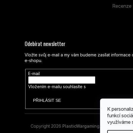
So: 9:00 - 14:00
Recenze
Odebírat newsletter
Vložte svůj e-mail a my vám budeme zasílat informac
e-shopu.
E-mail
Vložením e-mailu souhlasíte s
podmínkami ochrany os
PŘIHLÁSIT SE
K personali
funkcí sociá
využíváme s
Copyright 2026
PlasticWargaming
. Všechna práva