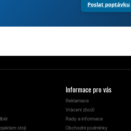
Poslat poptávku
Informace pro vás
Reklamace
Vrácení zboží
dběr
Rady a informace
ojektem stojí
Obchodní podmínky