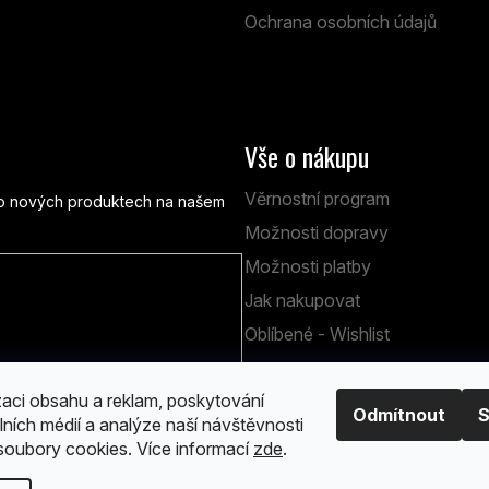
Ochrana osobních údajů
Vše o nákupu
Věrnostní program
e o nových produktech na našem
Možnosti dopravy
Možnosti platby
Jak nakupovat
obních údajů
Oblíbené - Wishlist
zaci obsahu a reklam, poskytování
Odmítnout
S
lních médií a analýze naší návštěvnosti
oubory cookies. Více informací
zde
.
 vyhrazena.
Upravit nastavení cookies