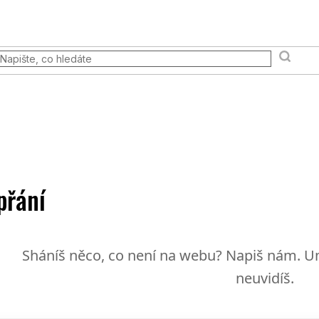
 akce
Prodejna
FAQ
Věrnostní program
Moje ob
Terény a scény
Pravidla & Publikace
Pokémon TCG
přání
Sháníš něco, co není na webu? Napiš nám. Um
neuvidíš.