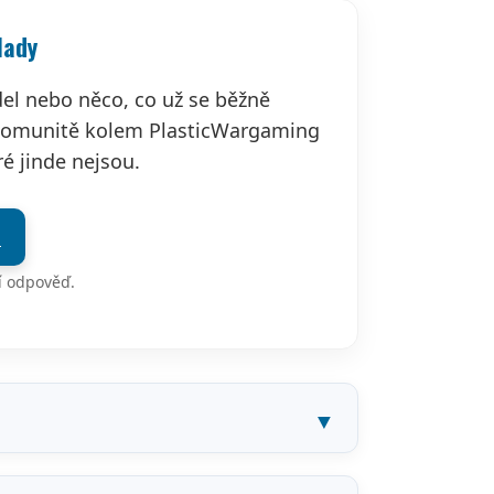
lady
odel nebo něco, co už se běžně
komunitě kolem PlasticWargaming
é jinde nejsou.
u
ší odpověď.