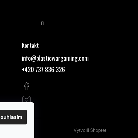
Sledovat na Instagramu
Kontakt
info
@
plasticwargaming.com
+420 737 836 326
ouhlasím
Vytvořil Shoptet