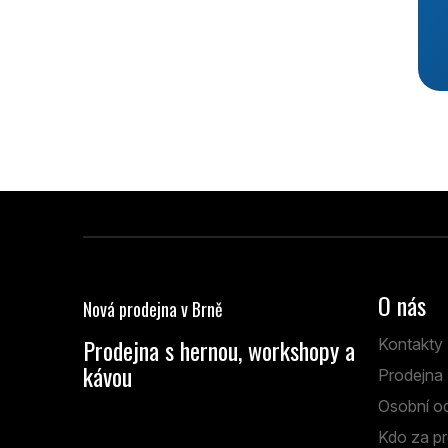
Z
á
p
O nás
Nová prodejna v Brně
a
t
Prodejna s hernou, workshopy a
Kontakty
í
kávou
Prodejna
Anenská 7 Brno
Osobní o
Kdo za pr
Po - Pá: 13:00 - 19:00