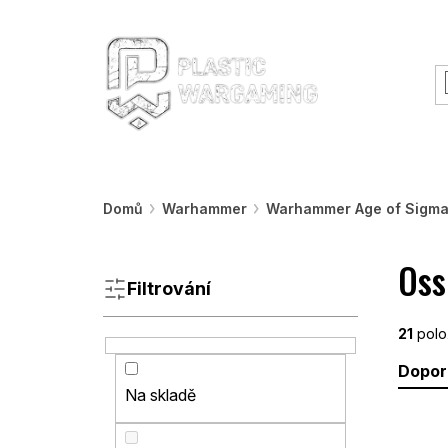
Přejít
O nás
Rady a informace
Workshopy &
na
obsah
Warhammer
Nářadí
Barvy a efekty
Domů
Warhammer
Warhammer Age of Sigma
P
Oss
o
s
Filtrování
t
r
21
polo
a
Ř
Dopor
n
a
Na skladě
n
z
í
e
V
p