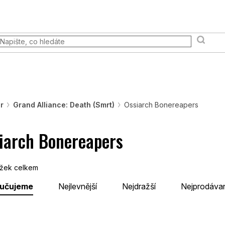
 akce
Prodejna
FAQ
Věrnostní program
Moje ob
Terény a scény
Pravidla & Publikace
Pokémon TCG
r
Grand Alliance: Death (Smrt)
Ossiarch Bonereapers
iarch Bonereapers
žek celkem
učujeme
Nejlevnější
Nejdražší
Nejprodávan