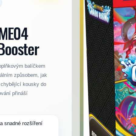
 ME04
 Booster
 doplňkovým balíčkem
eálním způsobem, jak
 chybějící kousky do
ování přináší
 a snadné rozšíření