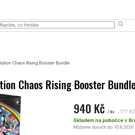
 akce
Prodejna
FAQ
Věrnostní program
Moje ob
Terény a scény
Pravidla & Publikace
Pokémon TCG
tion Chaos Rising Booster Bundle
ion Chaos Rising Booster Bundl
940 Kč
/ ks
777 K
Měrná
Skladem na pobočce v B
cena:
Můžeme doručit do:
10.8.2026