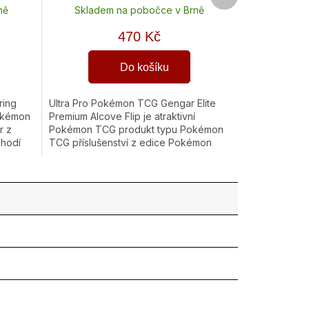
produkt
ně
Skladem na pobočce v Brně
470 Kč
Do košíku
ring
Ultra Pro Pokémon TCG Gengar Elite
Pokémon
Premium Alcove Flip je atraktivní
r z
Pokémon TCG produkt typu Pokémon
 hodí
TCG příslušenství z edice Pokémon
TCG. Skvěle se hodí pro Pro hráče,...