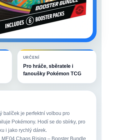
URČENÍ
Pro hráče, sběratele i
fanoušky Pokémon TCG
 balíček je perfektní volbou pro
iluje Pokémony. Hodí se do sbírky, pro
u i jako rychlý dárek.
:
ME04 Chaos Rising – Booster Bundle