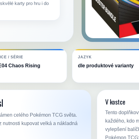
skvělé karty pro hru i do
ICE / SÉRIE
JAZYK
04 Chaos Rising
dle produktové varianty
sl
V kostce
Tento doplňkový
í kámen celého Pokémon TCG světa.
každého, kdo m
 nutnosti kupovat velká a nákladná
vylepšení balíčk
Pokémon TCG