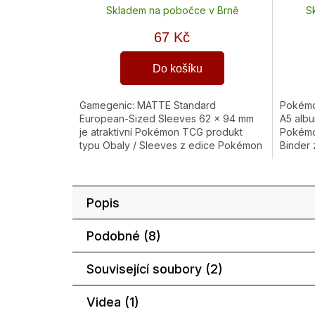
Skladem na pobočce v Brně
S
67 Kč
Do košíku
Gamegenic: MATTE Standard
Pokémon
European-Sized Sleeves 62 x 94 mm
A5 albu
je atraktivní Pokémon TCG produkt
Pokémo
typu Obaly / Sleeves z edice Pokémon
Binder
TCG. Skvěle se hodí pro Pro hráče,...
se hodí
Popis
Podobné (8)
Související soubory (2)
Videa (1)