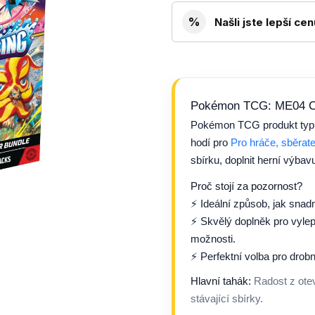
%
Našli jste lepší ce
Pokémon TCG: ME04 Ch
Pokémon TCG produkt ty
hodí pro
Pro hráče, sběra
sbírku, doplnit herní výba
Proč stojí za pozornost?
⚡ Ideální způsob, jak snad
⚡ Skvělý doplněk pro vylep
možnosti.
⚡ Perfektní volba pro drob
Hlavní tahák:
Radost z otev
stávající sbírky.