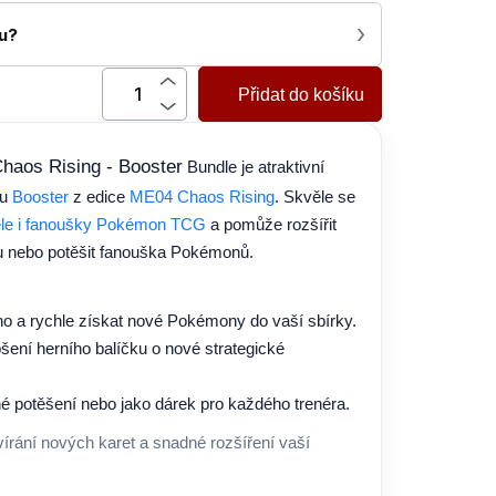
›
nu?
Přidat do košíku
aos Rising - Booster
Bundle je atraktivní
pu
Booster
z edice
ME04 Chaos Rising
. Skvěle se
tele i fanoušky Pokémon TCG
a pomůže rozšířit
vu nebo potěšit fanouška Pokémonů.
no a rychle získat nové Pokémony do vaší sbírky.
šení herního balíčku o nové strategické
né potěšení nebo jako dárek pro každého trenéra.
írání nových karet a snadné rozšíření vaší