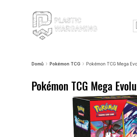
Přejít
O nás
Rady a informace
Workshopy &
na
obsah
Warhammer
Nářadí
Barvy a efekty
Domů
Pokémon TCG
Pokémon TCG Mega Evolu
Pokémon TCG Mega Evolut