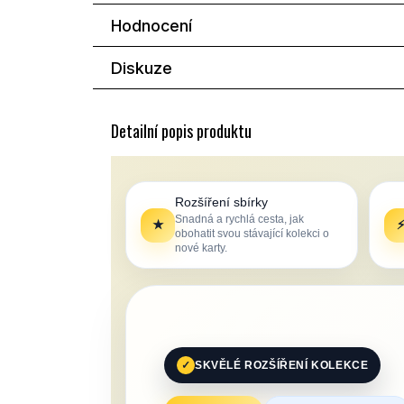
Hodnocení
Diskuze
Detailní popis produktu
Rozšíření sbírky
Snadná a rychlá cesta, jak
★
obohatit svou stávající kolekci o
nové karty.
SKVĚLÉ ROZŠÍŘENÍ KOLEKCE