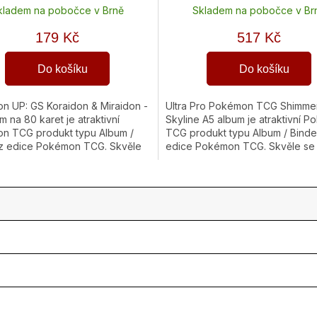
kladem na pobočce v Brně
Skladem na pobočce v Br
179 Kč
517 Kč
Do košíku
Do košíku
 UP: GS Koraidon & Miraidon -
Ultra Pro Pokémon TCG Shimme
m na 80 karet je atraktivní
Skyline A5 album je atraktivní 
n TCG produkt typu Album /
TCG produkt typu Album / Binde
 z edice Pokémon TCG. Skvěle
edice Pokémon TCG. Skvěle se
 pro Pro hráče, sběratele...
pro Pro sběratele, hráče i...