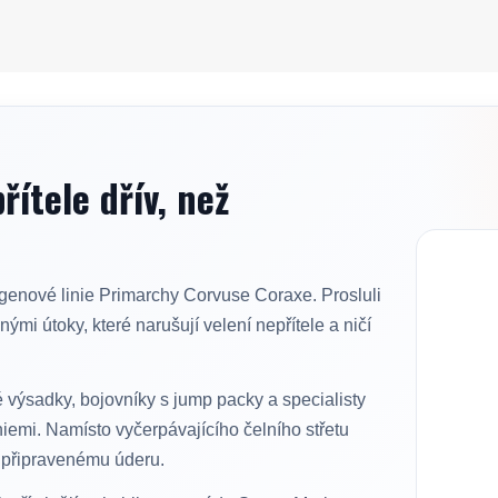
řítele dřív, než
genové linie Primarchy Corvuse Coraxe. Prosluli
ými útoky, které narušují velení nepřítele a ničí
é výsadky, bojovníky s jump packy a specialisty
iemi. Namísto vyčerpávajícího čelního střetu
ě připravenému úderu.