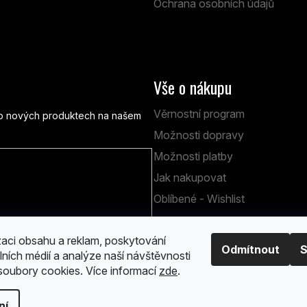
Ochrana osobních údajů
Vše o nákupu
Věrnostní program
e o nových produktech na našem
Možnosti dopravy
Možnosti platby
Jak nakupovat
obních údajů
Oblíbené - Wishlist
zaci obsahu a reklam, poskytování
Odmítnout
S
lních médií a analýze naší návštěvnosti
oubory cookies. Více informací
zde
.
 vyhrazena.
Upravit nastavení cookies
ní