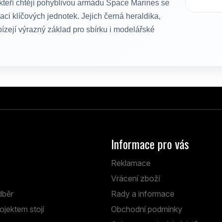
 kteří chtějí pohyblivou armádu Space Marines se
idaci klíčových jednotek. Jejich černá heraldika,
ízejí výrazný základ pro sbírku i modelářské
Informace pro vás
Reklamace
Vrácení zboží
dběr
Rady a informace
ojektem stojí
Obchodní podmínky