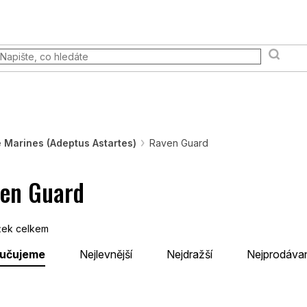
 akce
Prodejna
FAQ
Věrnostní program
Moje ob
Terény a scény
Pravidla & Publikace
Pokémon TCG
 Marines (Adeptus Astartes)
Raven Guard
en Guard
ek celkem
učujeme
Nejlevnější
Nejdražší
Nejprodávan