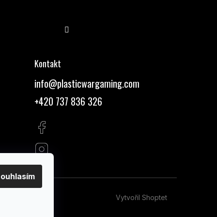
Sledovat na Instagramu
Kontakt
info
@
plasticwargaming.com
+420 737 836 326
ouhlasím
Vytvořil Shoptet