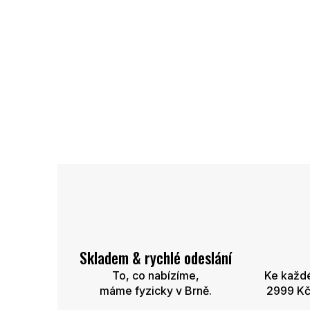
p
i
s
u
Skladem & rychlé odeslání
To, co nabízíme,
Ke každ
máme fyzicky v Brně.
2999 Kč