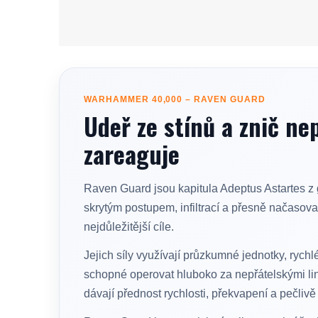
WARHAMMER 40,000 – RAVEN GUARD
Udeř ze stínů a znič nep
zareaguje
Raven Guard jsou kapitula Adeptus Astartes z 
skrytým postupem, infiltrací a přesně načasovan
nejdůležitější cíle.
Jejich síly využívají průzkumné jednotky, rychl
schopné operovat hluboko za nepřátelskými lin
dávají přednost rychlosti, překvapení a pečliv