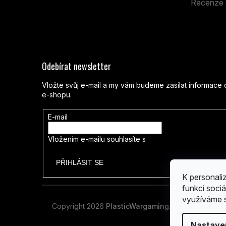
Recenze
Odebírat newsletter
Vložte svůj e-mail a my vám budeme zasílat informac
e-shopu.
E-mail
Vložením e-mailu souhlasíte s
podmínkami ochrany os
PŘIHLÁSIT SE
K personali
funkcí sociá
využíváme s
Copyright 2026
PlasticWargaming
. Všechna práva
Nastave