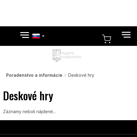
Prejsť
na
obsah
NÁKUP
KOŠÍK
Poradenstvo a informácie
Deskové hry
Deskové hry
Záznamy neboli nájdené...
Z