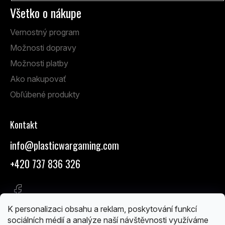
Všetko o nákupe
Vernostný program
Možnosti dopravy
Možnosti platby
Ako nakupovať
Obľúbené produkty
Kontakt
info
@
plasticwargaming.com
+420 737 836 326
K personalizaci obsahu a reklam, poskytování funkcí
sociálních médií a analýze naší návštěvnosti využíváme