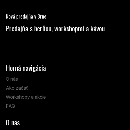
á
p
Nová predajňa v Brne
ä
t
Predajňa s herňou, workshopmi a kávou
i
Anenská 7, Brno
e
Po – Pi: 13:00 – 19:00
So: 9:00 – 14:00
Horná navigácia
O nás
Ako začať
Workshopy a akcie
FAQ
O nás