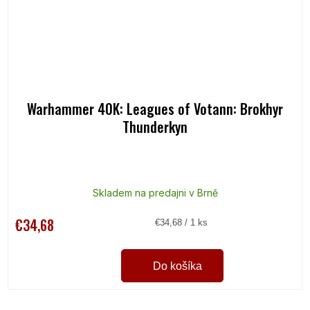
Warhammer 40K: Leagues of Votann: Brokhyr
Thunderkyn
Skladem na predajni v Brně
€34,68
Jednotková
€34,68 / 1 ks
cena:
Do košíka