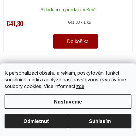
Skladem na predajni v Brně
€41,30
Jednotková
€41,30 / 1 ks
cena:
Do košíka
K personalizaci obsahu a reklam, poskytování funkcí
sociálních médií a analýze naší návštěvnosti využíváme
soubory cookies. Více informací
zde
.
Nastavenie
Odmietnuť
Súhlasím