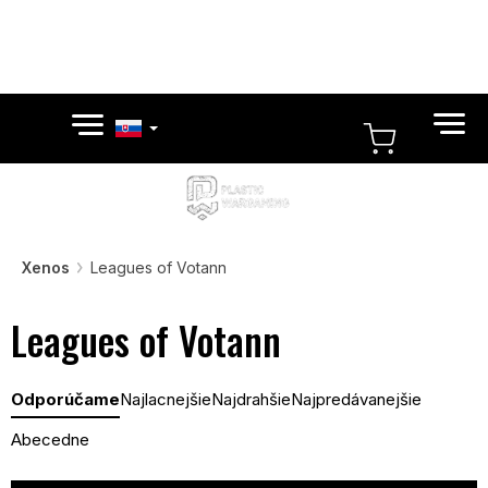
Prejsť
na
obsah
NÁKUP
KOŠÍK
Xenos
Leagues of Votann
Leagues of Votann
R
Odporúčame
Najlacnejšie
Najdrahšie
Najpredávanejšie
a
d
Abecedne
e