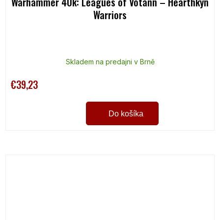
Warhammer 40k: Leagues of Votann – Hearthkyn
Warriors
Skladem na predajni v Brně
€39,23
Do košíka