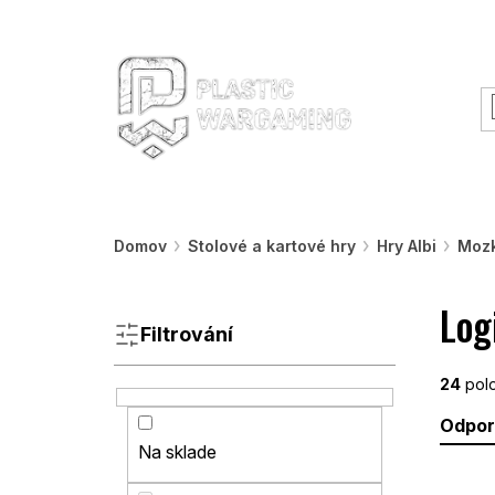
Prejsť
O nás
Jak začít
Workshopy & akcie
na
obsah
Warhammer
Nástroje
Farby
Prostre
Domov
Stolové a kartové hry
Hry Albi
Moz
B
Log
o
č
Filtrování
n
ý
24
polo
p
R
Odpo
a
a
Na sklade
n
d
V
e