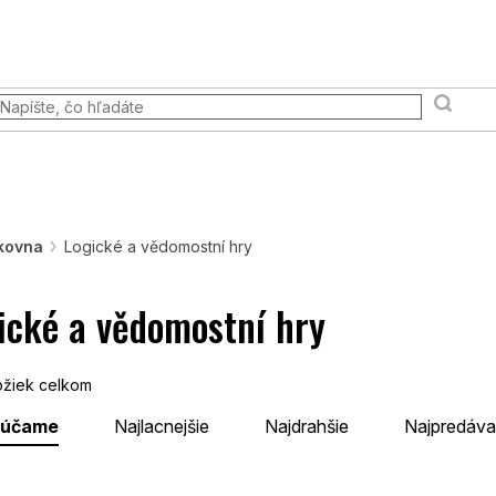
Prodejna
Všetko, čo potrebujete vedieť
Vernostný pr
dia a scény
Knihy a príručky
Pokémon TCG
Stolové 
kovna
Logické a vědomostní hry
ické a vědomostní hry
žiek celkom
rúčame
Najlacnejšie
Najdrahšie
Najpredáva