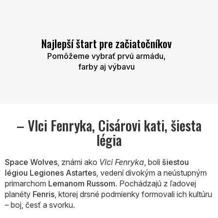
Najlepší štart pre začiatočníkov
Pomôžeme vybrať prvú armádu,
farby aj výbavu
– Vlci Fenryka, Cisárovi kati, šiesta
légia
Space Wolves
, známi ako
Vlci Fenryka
, boli
šiestou
légiou Legiones Astartes
, vedení divokým a neústupným
primarchom
Lemanom Russom
. Pochádzajú z ľadovej
planéty
Fenris
, ktorej drsné podmienky formovali ich kultúru
– boj, česť a svorku.