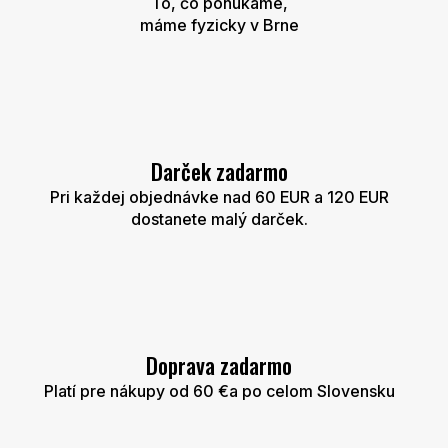
To, čo ponúkame,
r
máme fyzicky v Brne
v
k
y
v
ý
p
i
s
Darček zadarmo
u
Pri každej objednávke nad 60 EUR a 120 EUR
dostanete malý darček.
Doprava zadarmo
Platí pre nákupy od 60 €a po celom Slovensku