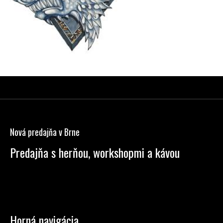
Z
á
p
Nová predajňa v Brne
ä
t
Predajňa s herňou, workshopmi a kávou
i
Anenská 7, Brno
e
Po – Pi: 13:00 – 19:00
So: 9:00 – 14:00
Horná navigácia