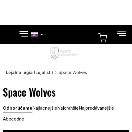
Prejsť
na
obsah
NÁKUP
KOŠÍK
Lojálna légia (Lojalisti)
Space Wolves
Space Wolves
R
Odporúčame
Najlacnejšie
Najdrahšie
Najpredávanejšie
a
d
Abecedne
e