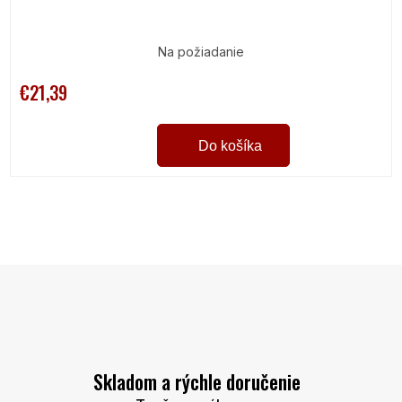
Na požiadanie
€21,39
Do košíka
O
v
l
á
d
a
c
i
Skladom a rýchle doručenie
e
p