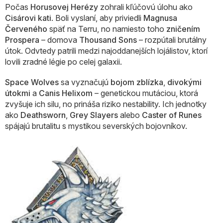
Počas
Horusovej Herézy
zohrali kľúčovú úlohu ako
Cisárovi kati
. Boli vyslaní, aby priviedli
Magnusa
Červeného
späť na Terru, no namiesto toho
zničením
Prospera
– domova
Thousand Sons
– rozpútali brutálny
útok. Odvtedy patrili medzi najoddanejších lojálistov, ktorí
lovili zradné légie po celej galaxii.
Space Wolves
sa vyznačujú
bojom zblízka
,
divokými
útokmi
a
Canis Helixom
– genetickou mutáciou, ktorá
zvyšuje ich silu, no prináša riziko nestability. Ich jednotky
ako
Deathsworn
,
Grey Slayers
alebo
Caster of Runes
spájajú brutalitu s mystikou severských bojovníkov.