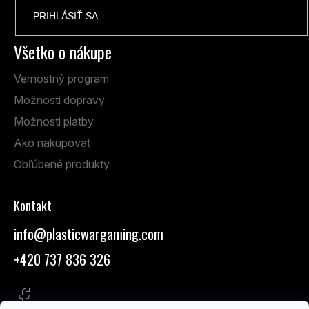
PRIHLÁSIŤ SA
Všetko o nákupe
Vernostný program
Možnosti dopravy
Možnosti platby
Ako nakupovať
Obľúbené produkty
Kontakt
info
@
plasticwargaming.com
+420 737 836 326