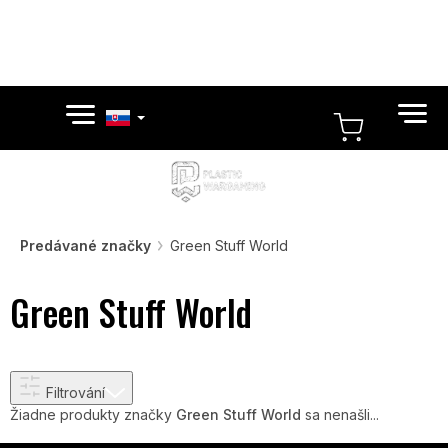
Prejsť
na
obsah
NÁKUP
KOŠÍK
Predávané značky
Green Stuff World
Green Stuff World
Filtrování
Žiadne produkty značky
Green Stuff World
sa nenašli...