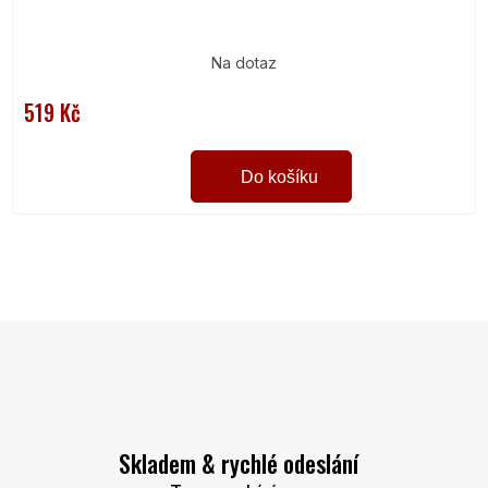
Na dotaz
519 Kč
Do košíku
O
v
l
á
d
a
c
í
Skladem & rychlé odeslání
p
r