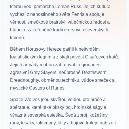
kterou vedl primarcha Leman Russ. Jejich kultura
vychází z nehostinného světa Fenris a spojuje
věrnost, smečkové bratrství, válečnickou hrdost a
hluboce zakořeněné tradice drsných severských
kmenů.
Během Horusovy Hereze patřili k nejtvrdším
loajalistickým legiím a získali pověst Císařových katů.
Jejich armády mohou zahrnovat Legionaries,
agresivní Grey Slayers, neúprosné Deathsworn,
Dreadnoughty, obrněnou techniku, vůdce smeček a
mystické Casters of Runes.
Space Wolves jsou skvělou volbou pro hráče a
sběratele, které láká blízký boj, hrdinské ságy a
výrazná severská estetika. Šedá zbroj, kožešiny,
runy, tesáky, talismany, štíty a bojové trofeje nabízejí