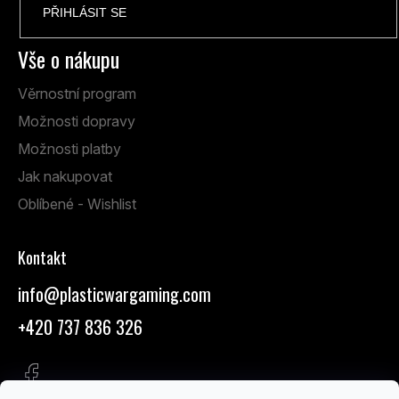
PŘIHLÁSIT SE
Vše o nákupu
Věrnostní program
Možnosti dopravy
Možnosti platby
Jak nakupovat
Oblíbené - Wishlist
Kontakt
info
@
plasticwargaming.com
+420 737 836 326