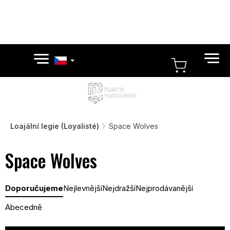
Přejít
na
obsah
NÁKUPN
KOŠÍK
Loajální legie (Loyalisté)
Space Wolves
Space Wolves
Ř
Doporučujeme
Nejlevnější
Nejdražší
Nejprodávanější
a
z
Abecedně
e