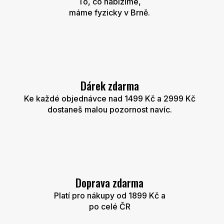
To, co nabízíme,
v
máme fyzicky v Brně.
k
y
v
ý
p
i
s
u
Dárek zdarma
Ke každé objednávce nad 1499 Kč a 2999 Kč
dostaneš malou pozornost navíc.
Doprava zdarma
Platí pro nákupy od 1899 Kč a
po celé ČR