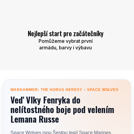
Nejlepší start pro začátečníky
Pomůžeme vybrat první
armádu, barvy i výbavu
WARHAMMER: THE HORUS HERESY – SPACE WOLVES
Veď Vlky Fenryka do
nelítostného boje pod velením
Lemana Russe
Space Wolves jsou Šestou legií Space Marines,