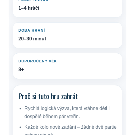
1–4 hráči
DOBA HRANÍ
20–30 minut
DOPORUČENÝ VĚK
8+
Proč si tuto hru zahrát
Rychlá logická výzva, která vtáhne děti i
dospělé během pár vteřin.
Každé kolo nové zadání – žádné dvě partie