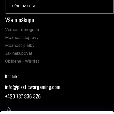
PŘIHLÁSIT SE
Vše o nákupu
Věrnostní program
Možnosti dopravy
Možnosti platby
Jak nakupovat
Oblíbené - Wishlist
Kontakt
info
@
plasticwargaming.com
+420 737 836 326