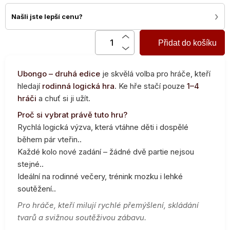
›
Našli jste lepší cenu?
Přidat do košíku
Ubongo – druhá edice
je skvělá volba pro hráče, kteří
hledají
rodinná logická hra
. Ke hře stačí pouze
1–4
hráči
a chuť si ji užít.
Proč si vybrat právě tuto hru?
Rychlá logická výzva, která vtáhne děti i dospělé
během pár vteřin..
Každé kolo nové zadání – žádné dvě partie nejsou
stejné..
Ideální na rodinné večery, trénink mozku i lehké
soutěžení..
Pro hráče, kteří milují rychlé přemýšlení, skládání
tvarů a svižnou soutěživou zábavu.