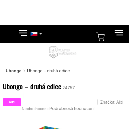
Přejít
na
obsah
NÁKUPN
KOŠÍK
Ubongo
Ubongo – druhá edice
Ubongo – druhá edice
24757
Průměrné
Značka:
Albi
Albi
hodnocení
Podrobnosti hodnocení
Neohodnoceno
produktu
je
0,0
z