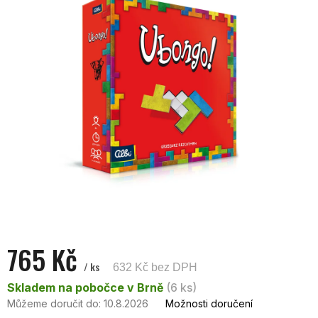
5
hvězdiček.
765 Kč
/ ks
632 Kč bez DPH
Měrná
Skladem na pobočce v Brně
(6 ks)
cena:
Můžeme doručit do:
10.8.2026
Možnosti doručení