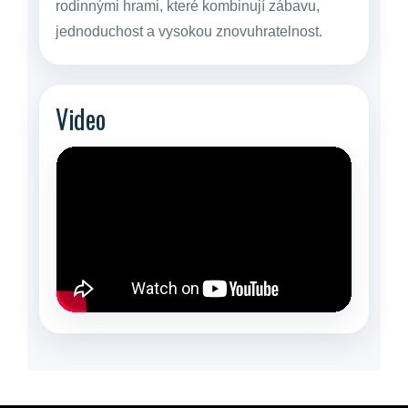
rodinnými hrami, které kombinují zábavu,
jednoduchost a vysokou znovuhratelnost.
Video