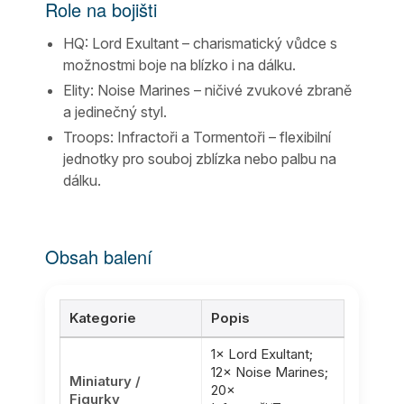
Role na bojišti
HQ: Lord Exultant – charismatický vůdce s
možnostmi boje na blízko i na dálku.
Elity: Noise Marines – ničivé zvukové zbraně
a jedinečný styl.
Troops: Infractoři a Tormentoři – flexibilní
jednotky pro souboj zblízka nebo palbu na
dálku.
Obsah balení
Kategorie
Popis
1× Lord Exultant;
12× Noise Marines;
Miniatury /
20×
Figurky