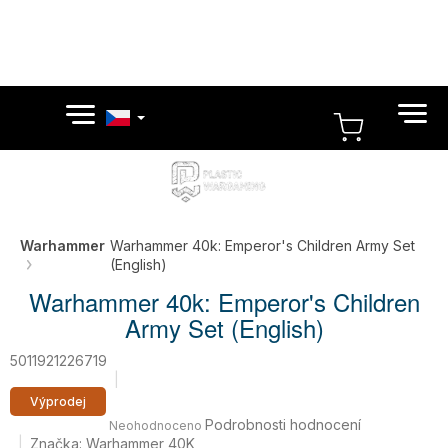
Přejít
na
obsah
NÁKUPN
KOŠÍK
Warhammer
Warhammer 40k: Emperor's Children Army Set
(English)
Warhammer 40k: Emperor's Children
Army Set (English)
5011921226719
Průměrné
Výprodej
hodnocení
Podrobnosti hodnocení
Neohodnoceno
produktu
Značka:
Warhammer 40K