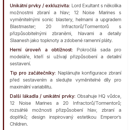
Unikátní prvky / exkluzivita:
Lord Exultant s několika
možnostmi zbraní a hlav; 12 Noise Marines s
vyměnitelnými sonic blastery, helmami a upgradem
Blastmaster; 20 Infractorů/Tormentorů s
přizpůsobitelnými zbraněmi, hlavami a detaily
Slaanesh jako topknoty a zdobené ramenní pláty.
Herní úroveň a obtížnost:
Pokročilá sada pro
modeláře, kteří si užívají přizpůsobení a detailní
sestavení.
Tip pro začátečníky:
Naplánujte konfigurace zbraní
před sestavením a sledujte vyměnitelné díly pro
maximální variabilitu.
Další lákadla / unikátní prvky:
Obsahuje HQ vůdce,
12 Noise Marines a 20 Infractorů/Tormentorů;
rozsáhlé možnosti přizpůsobení hlav, zbraní a
doplňků; design inspirovaný estetikou Emperor’s
Children.