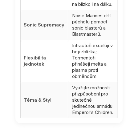
na blízko i na dálku.
Noise Marines drtí
pěchotu pomocí
Sonic Supremacy
sonic blasterů a
Blastmasterů.
Infractoři excelují v
boji zblízka;
Flexibilita
Tormentoři
jednotek
přinášejí melta a
plasma proti
obrněncům.
Využijte možnosti
přizpůsobení pro
Téma & Styl
skutečně
jedinečnou armádu
Emperor’s Children.