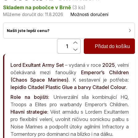
Měrná
Skladem na pobočce v Brně
(3 ks)
cena:
Můžeme doručit do:
11.8.2026
Možnosti doručení
›
Našli jste lepší cenu?
Přidat do košíku
Lord Exultant Army Set
– vydaná v roce
2025
, velmi
očekávaná mezi fanoušky
Emperor’s Children
(Chaos Space Marines)
. K sestavení je potřeba:
lepidlo Citadel Plastic Glue a barvy Citadel Colour
.
Role na bojišti:
Univerzální síla kombinující HQ,
Troops a Elites pro warbandy Emperor’s Children.
Hlavní strategie:
Vést armádu s Lordem Exultantem
pro flexibilní velení, uvolnit ničivou sonickou palbu s
Noise Marines a podpořit útoky agilními Infractory a
Tormentory pro dominanci na blízko i na dálku.