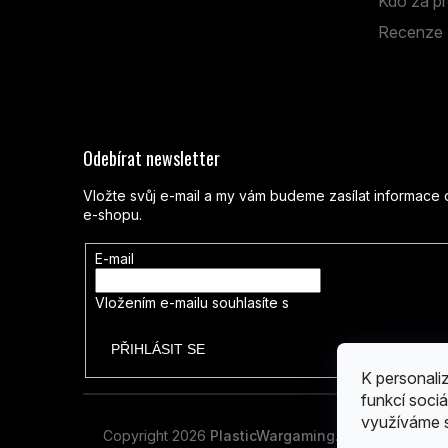
Kdo za pr
Po - Pá: 13:00 - 19:00
So: 9:00 - 14:00
Recenze
Odebírat newsletter
Vložte svůj e-mail a my vám budeme zasílat informac
e-shopu.
E-mail
Vložením e-mailu souhlasíte s
podmínkami ochrany os
PŘIHLÁSIT SE
K personali
funkcí sociá
využíváme s
Copyright 2026
PlasticWargaming
. Všechna práva