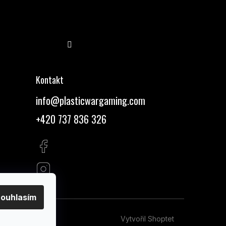
Sledovat na Instagramu
Kontakt
info
@
plasticwargaming.com
+420 737 836 326
ouhlasím
Vytvořil Shoptet