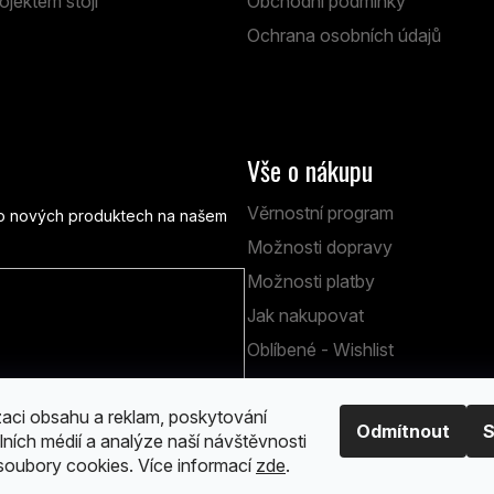
ojektem stojí
Obchodní podmínky
Ochrana osobních údajů
Vše o nákupu
Věrnostní program
e o nových produktech na našem
Možnosti dopravy
Možnosti platby
Jak nakupovat
obních údajů
Oblíbené - Wishlist
zaci obsahu a reklam, poskytování
Odmítnout
S
lních médií a analýze naší návštěvnosti
oubory cookies. Více informací
zde
.
 vyhrazena.
Upravit nastavení cookies