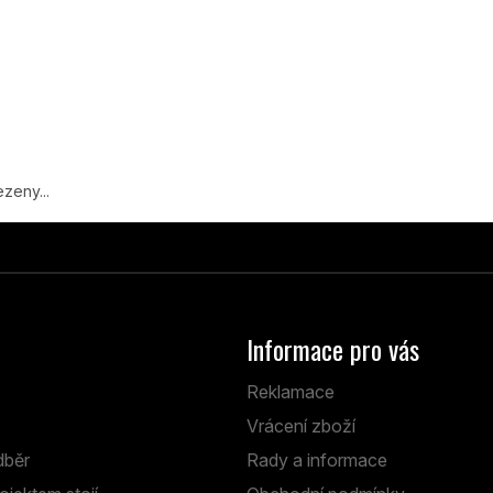
zeny...
Informace pro vás
Reklamace
Vrácení zboží
dběr
Rady a informace