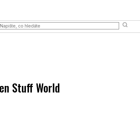
 akce
Prodejna
FAQ
Věrnostní program
Moje ob
Terény a scény
Pravidla & Publikace
Pokémon TCG
en Stuff World