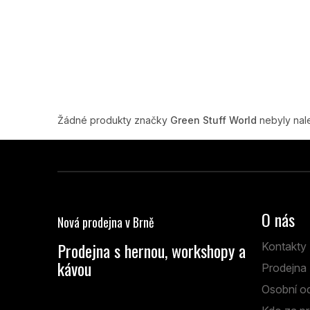
Žádné produkty značky
Green Stuff World
nebyly nale
Z
á
p
O nás
Nová prodejna v Brně
a
t
Prodejna s hernou, workshopy a
Kontakty
í
kávou
Prodejna
Anenská 7 Brno
Osobní o