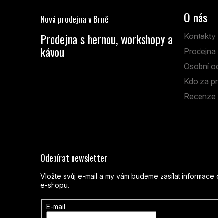
p
O nás
Nová prodejna v Brně
a
t
Prodejna s hernou, workshopy a
Kontakty
í
kávou
Prodejna
Anenská 7 Brno
Osobní o
Kdo za pr
Po - Pá: 13:00 - 19:00
So: 9:00 - 14:00
Recenze
Odebírat newsletter
Vložte svůj e-mail a my vám budeme zasílat informac
e-shopu.
E-mail