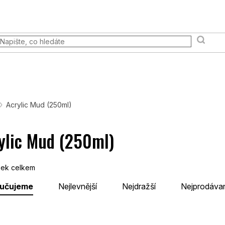
 akce
Prodejna
FAQ
Věrnostní program
Moje ob
Terény a scény
Pravidla & Publikace
Pokémon TCG
Acrylic Mud (250ml)
ylic Mud (250ml)
ek celkem
učujeme
Nejlevnější
Nejdražší
Nejprodávan