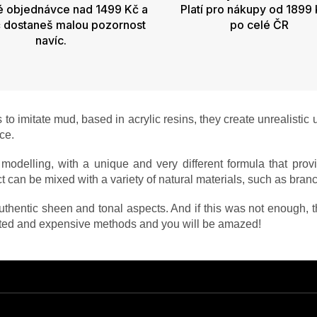
é objednávce nad 1499 Kč a
Platí pro nákupy od 1899 
 dostaneš malou pozornost
po celé ČR
navíc.
to imitate mud, based in acrylic resins, they create unrealistic
ce.
odelling, with a unique and very different formula that provid
t can be mixed with a variety of natural materials, such as branc
authentic sheen and tonal aspects. And if this was not enough, the
ated and expensive methods and you will be amazed!