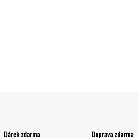
Na dotaz
Kč
Do košíku
Dárek zdarma
Doprava zdarma