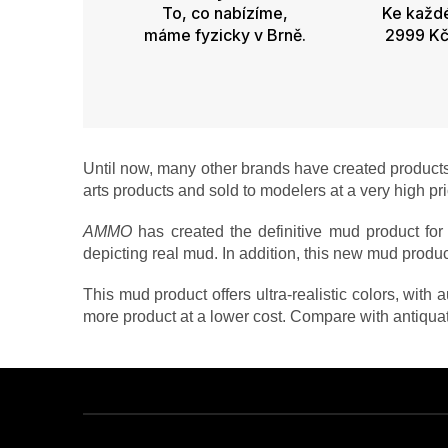
v
To, co nabízíme,
Ke každ
k
máme fyzicky v Brně.
2999 Kč
y
v
ý
p
i
s
u
Until now, many other brands have created products 
arts products and sold to modelers at a very high pri
AMMO
has created the definitive mud product for m
depicting real mud. In addition, this new mud produc
This mud product offers ultra-realistic colors, with 
more product at a lower cost. Compare with antiqu
Z
á