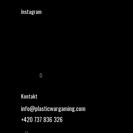
Instagram
Sledovat na Instagramu
Kontakt
info
@
plasticwargaming.com
+420 737 836 326