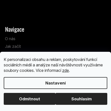
Anenská 7 Brno
Po - Pá: 13:00 - 19:00
So: 9:00 - 14:00
Navigace
O nás
Jak začít
Workshopy & akce
K personalizaci obsahu a reklam, poskytování funkcí
FAQ
sociálních médií a analýze naší návštěvnosti využíváme
soubory cookies. Více informací
zde
.
O nás
Nastavení
Kontakty
Prodejna
Odmítnout
Souhlasím
Osobní odběr
Kdo za projektem stojí