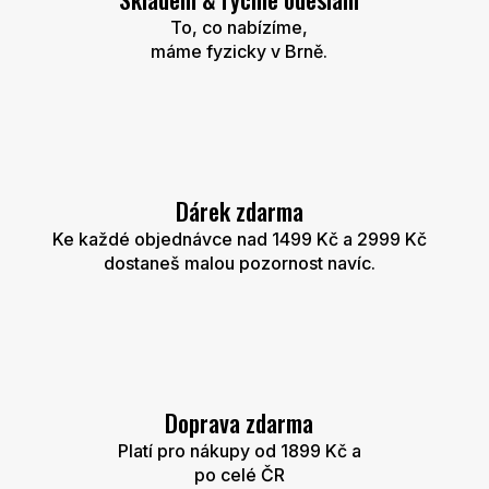
r
To, co nabízíme,
v
máme fyzicky v Brně.
k
y
v
ý
p
i
s
u
Dárek zdarma
Ke každé objednávce nad 1499 Kč a 2999 Kč
dostaneš malou pozornost navíc.
Doprava zdarma
Platí pro nákupy od 1899 Kč a
po celé ČR