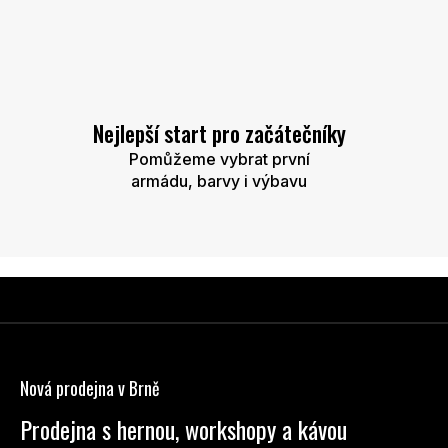
Nejlepší start pro začátečníky
Pomůžeme vybrat první
armádu, barvy i výbavu
Z
á
p
Nová prodejna v Brně
a
t
Prodejna s hernou, workshopy a kávou
í