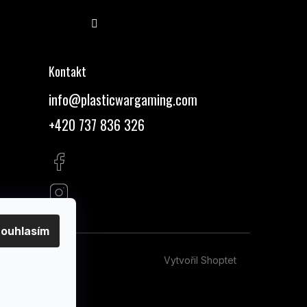
Sledovat na Instagramu
Kontakt
info
@
plasticwargaming.com
+420 737 836 326
ouhlasím
Vytvořil Shoptet