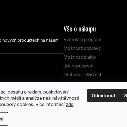
Vše o nákupu
Věrnostní program
e o nových produktech na našem
Možnosti dopravy
Možnosti platby
Jak nakupovat
obních údajů
Oblíbené - Wishlist
zaci obsahu a reklam, poskytování
Odmítnout
S
lních médií a analýze naší návštěvnosti
oubory cookies. Více informací
zde
.
 vyhrazena.
Upravit nastavení cookies
ní