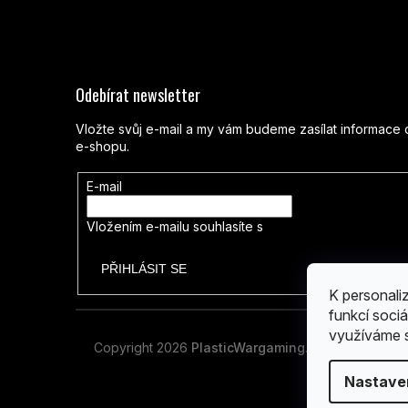
Odebírat newsletter
Vložte svůj e-mail a my vám budeme zasílat informac
e-shopu.
E-mail
Vložením e-mailu souhlasíte s
podmínkami ochrany os
PŘIHLÁSIT SE
K personali
funkcí sociá
využíváme s
Copyright 2026
PlasticWargaming
. Všechna práva
Nastave