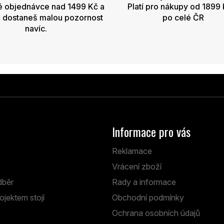
é objednávce nad 1499 Kč a
Platí pro nákupy od 1899 
 dostaneš malou pozornost
po celé ČR
navíc.
Informace pro vás
Reklamace
Vrácení zboží
dběr
Rady a informace
ojektem stojí
Obchodní podmínky
Ochrana osobních údajů