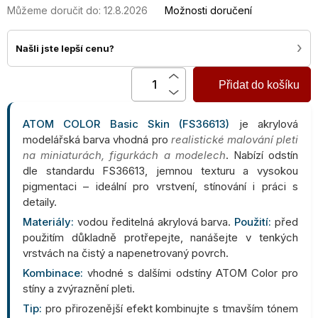
cena:
Můžeme doručit do:
12.8.2026
Možnosti doručení
›
Našli jste lepší cenu?
Přidat do košíku
ATOM COLOR Basic Skin (FS36613)
je akrylová
modelářská barva vhodná pro
realistické malování pleti
na miniaturách, figurkách a modelech
. Nabízí odstín
dle standardu FS36613, jemnou texturu a vysokou
pigmentaci – ideální pro vrstvení, stínování i práci s
detaily.
Materiály:
vodou ředitelná akrylová barva.
Použití:
před
použitím důkladně protřepejte, nanášejte v tenkých
vrstvách na čistý a napenetrovaný povrch.
Kombinace:
vhodné s dalšími odstíny ATOM Color pro
stíny a zvýraznění pleti.
Tip:
pro přirozenější efekt kombinujte s tmavším tónem