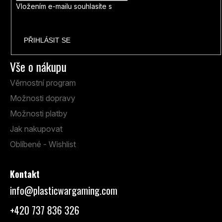
Vložením e-mailu souhlasíte s
podmínkami ochrany osobních
údajů
PŘIHLÁSIT SE
Vše o nákupu
Věrnostní program
Možnosti dopravy
Možnosti platby
Jak nakupovat
Oblíbené - Wishlist
Kontakt
info
@
plasticwargaming.com
+420 737 836 326