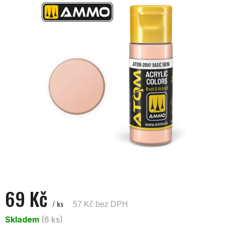
z
5
hvězdiček.
69 Kč
/ ks
57 Kč bez DPH
Měrná
Skladem
(6 ks)