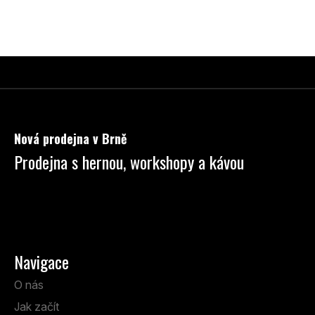
Z
á
p
Nová prodejna v Brně
a
Prodejna s hernou, workshopy a kávou
t
í
Anenská 7 Brno
Po - Pá: 13:00 - 19:00
So: 9:00 - 14:00
Navigace
O nás
Jak začít