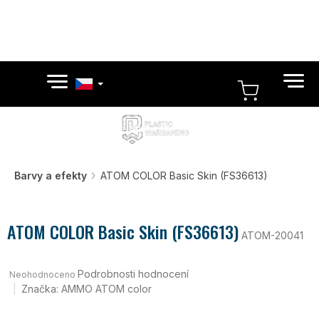
Přejít
na
obsah
NÁKUPN
KOŠÍK
Barvy a efekty
ATOM COLOR Basic Skin (FS36613)
ATOM COLOR Basic Skin (FS36613)
ATOM-20041
Průměrné
hodnocení
Podrobnosti hodnocení
Neohodnoceno
produktu
Značka:
AMMO ATOM color
je
0,0