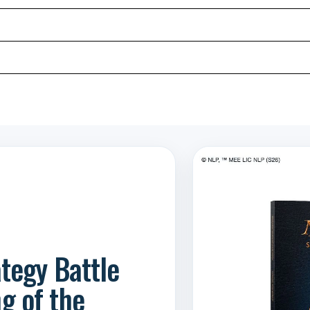
tegy Battle
g of the