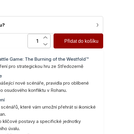
›
nu?
Přidat do košíku
attle Game: The Burning of the Westfold™
íření pro strategickou hru ze Středozemě
e
ášející nové scénáře, pravidla pro oblíbené
do osudového konfliktu v Rohanu.
ení
 scénářů, které vám umožní přehrát si ikonické
an.
pro klíčové postavy a specifické jednotky
ího úvalu.