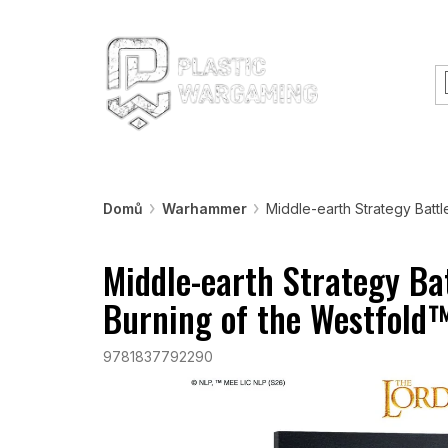
Přejít
O nás
Rady a informace
Workshopy &
na
obsah
Warhammer
Nářadí
Barvy a efekty
Domů
Warhammer
Middle-earth Strategy Battl
Middle-earth Strategy Ba
Burning of the Westfold
9781837792290