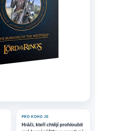
PRO KOHO JE
Hráči, kteří chtějí prohloubit