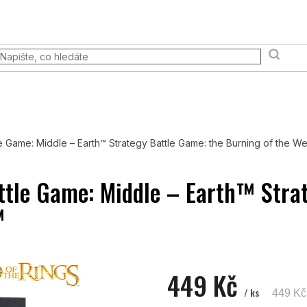
 akce
Prodejna
FAQ
Věrnostní program
Moje ob
Terény a scény
Pravidla & Publikace
Pokémon TCG
e Game: Middle – Earth™ Strategy Battle Game: the Burning of the W
ttle Game: Middle – Earth™ Stra
™
449 Kč
/ ks
449 Kč
Měrná