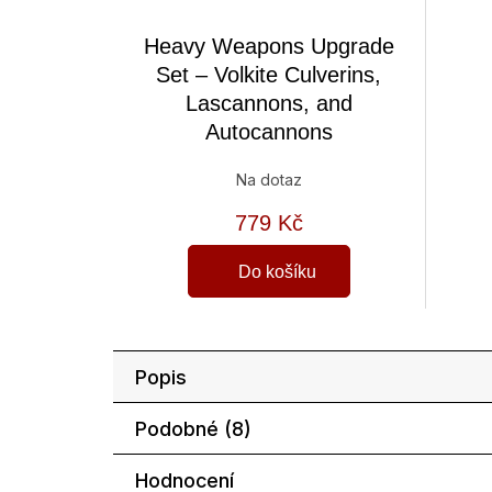
Heavy Weapons Upgrade
Set – Volkite Culverins,
Lascannons, and
Autocannons
Na dotaz
779 Kč
Do košíku
Popis
Podobné (8)
Hodnocení