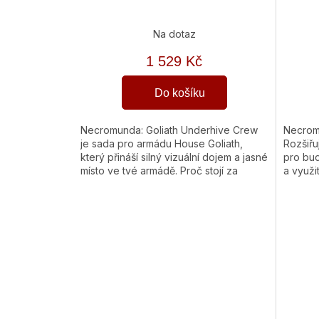
Na dotaz
1 529 Kč
Do košíku
Necromunda: Goliath Underhive Crew
Necrom
je sada pro armádu House Goliath,
Rozšiřu
který přináší silný vizuální dojem a jasné
pro bu
místo ve tvé armádě. Proč stojí za
a využi
pozornost Svalnatí a brutální...
přehled