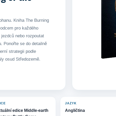
Rohanu. Kniha The Burning
vodcem pro každého
ě jezdců nebo rozpoutat
 Ponořte se do detailně
rní strategii podle
valy osud Středozemě.
ICE
JAZYK
tuální edice Middle-earth
Angličtina