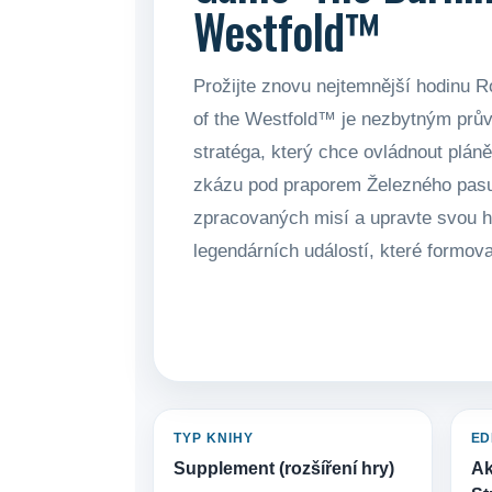
Westfold™
Prožijte znovu nejtemnější hodinu 
of the Westfold™ je nezbytným prů
stratéga, který chce ovládnout plán
zkázu pod praporem Železného pasu.
zpracovaných misí a upravte svou he
legendárních událostí, které formo
TYP KNIHY
ED
Supplement (rozšíření hry)
Ak