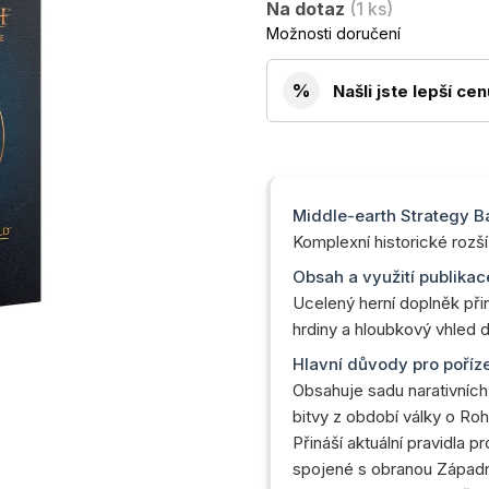
Na dotaz
(1 ks)
cena:
Možnosti doručení
%
Našli jste lepší ce
Middle-earth Strategy B
Komplexní historické rozš
Obsah a využití publikac
Ucelený herní doplněk přin
hrdiny a hloubkový vhled 
Hlavní důvody pro poříz
Obsahuje sadu narativních
bitvy z období války o Roh
Přináší aktuální pravidla 
spojené s obranou Západn