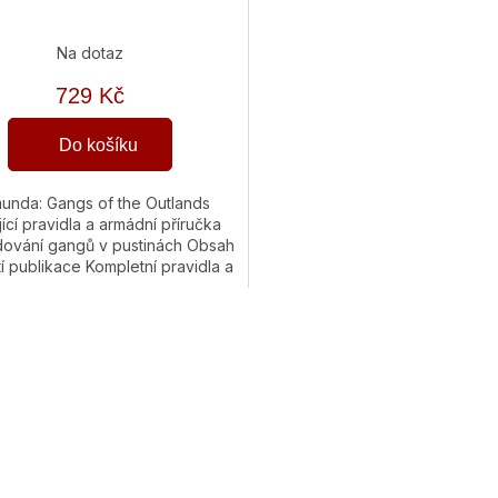
Na dotaz
729 Kč
Do košíku
unda: Gangs of the Outlands
jící pravidla a armádní příručka
dování gangů v pustinách Obsah
tí publikace Kompletní pravidla a
 pro vedení gangů...