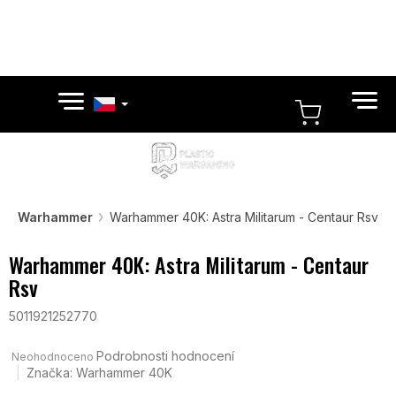
Přejít
na
obsah
NÁKUPN
KOŠÍK
Warhammer
Warhammer 40K: Astra Militarum - Centaur Rsv
Warhammer 40K: Astra Militarum - Centaur
Rsv
5011921252770
Průměrné
hodnocení
Podrobnosti hodnocení
Neohodnoceno
produktu
Značka:
Warhammer 40K
je