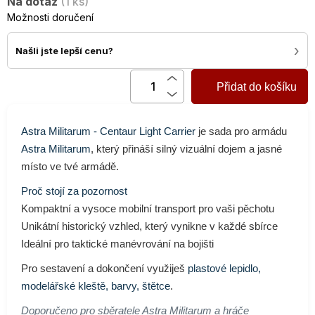
Na dotaz
(1 ks)
cena:
Možnosti doručení
›
Našli jste lepší cenu?
Přidat do košíku
Astra Militarum - Centaur Light Carrier
je sada pro armádu
Astra Militarum
, který přináší silný vizuální dojem a jasné
místo ve tvé armádě.
Proč stojí za pozornost
Kompaktní a vysoce mobilní transport pro vaši pěchotu
Unikátní historický vzhled, který vynikne v každé sbírce
Ideální pro taktické manévrování na bojišti
Pro sestavení a dokončení využiješ
plastové lepidlo,
modelářské kleště, barvy, štětce
.
Doporučeno pro sběratele Astra Militarum a hráče