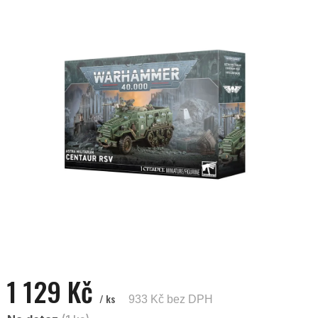
0,0
z
5
hvězdiček.
1 129 Kč
/ ks
933 Kč bez DPH
Měrná