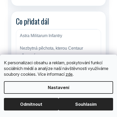
Co přidat dál
Astra Militarum Infantry
Nezbytná pěchota, kterou Centaur
přepraví.
K personalizaci obsahu a reklam, poskytování funkcí
sociálních médií a analýze naší návštěvnosti využíváme
Leman Russ Battle Tank
soubory cookies. Více informací
zde
.
Těžká podpora pro vaše mobilní jednotky.
Nastavení
Odmítnout
Souhlasím
Doporučené další kroky