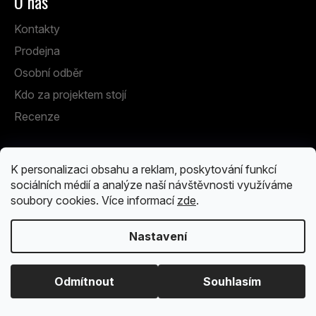
O nás
Kontakty
Prodejna
Osobní odběr
Kdo za projektem stojí
Recenze
Informace pro vás
K personalizaci obsahu a reklam, poskytování funkcí
Reklamace
sociálních médií a analýze naší návštěvnosti využíváme
soubory cookies. Více informací
zde
.
Vrácení zboží
Rady a informace
Nastavení
Obchodní podmínky
Ochrana osobních údajů
Odmítnout
Souhlasím
Instagram