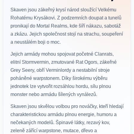
Skaven jsou zákeřný krysí národ sloužící Velkému
Rohatému Krysákovi. Z podzemních doupat a tunelů
pronikají do Mortal Realms, kde šíří nákazu, sabotáž
a zkázu. Jejich společnost stojí na strachu, soupeření
a neustálém boji o moc.
Jejich armády mohou spojovat početné Clanrats,
elitní Stormvermin, zmutované Rat Ogors, zákeřné
Grey Seery, obří Verminlordy a nestabilní stroje
poháněné warpstonem. Díky širokému výběru
jednotek lze vytvořit rozsáhlou hordu, sílu plnou
monster nebo armádu šílených vynálezů.
Skaven jsou skvělou volbou pro nováčky, kteří hledají
charakteristickou armádu plnou energie, humoru a
nečekaných modelů. Špinavé látky, rezavý kov,
zeleně zářící warpstone, mutace, dřevo a