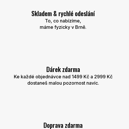
c
í
Skladem & rychlé odeslání
p
r
To, co nabízíme,
v
máme fyzicky v Brně.
k
y
v
ý
p
i
s
u
Dárek zdarma
Ke každé objednávce nad 1499 Kč a 2999 Kč
dostaneš malou pozornost navíc.
Doprava zdarma