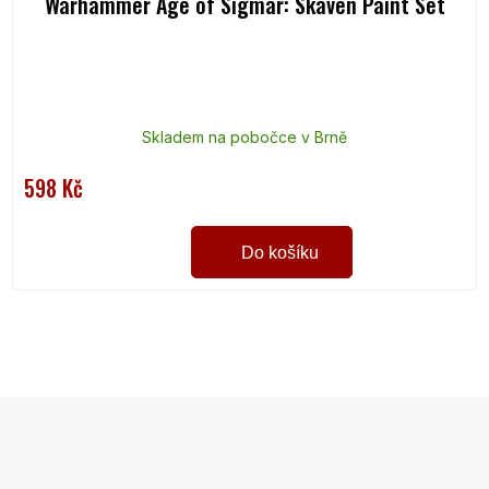
Warhammer Age of Sigmar: Skaven Paint Set
Skladem na pobočce v Brně
598 Kč
Do košíku
O
v
l
á
d
a