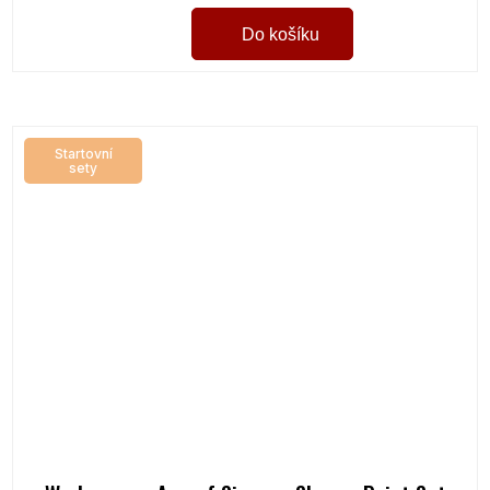
Do košíku
Startovní
sety