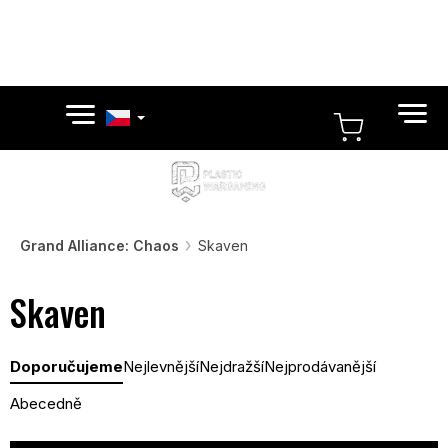
Přejít
na
obsah
NÁKUPN
KOŠÍK
Grand Alliance: Chaos
Skaven
Skaven
Ř
Doporučujeme
Nejlevnější
Nejdražší
Nejprodávanější
a
z
Abecedně
e