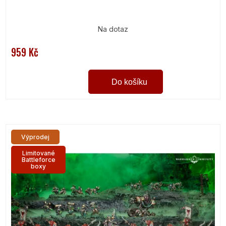
Na dotaz
959 Kč
Do košíku
Výprodej
Limitované
Battleforce
boxy